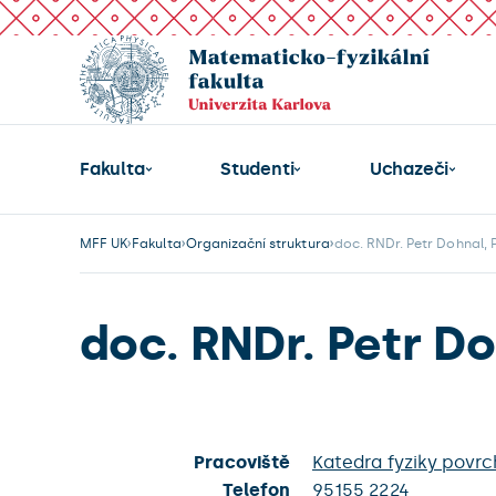
Fakulta
Studenti
Uchazeči
MFF UK
Fakulta
Organizační struktura
doc. RNDr. Petr Dohnal, 
doc. RNDr. Petr Do
Pracoviště
Katedra fyziky povr
Telefon
95155 2224