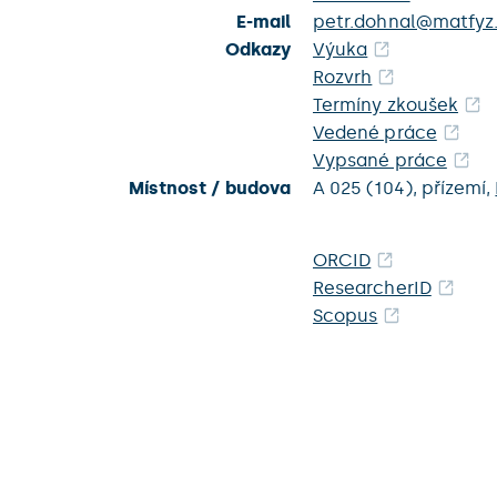
E-mail
petr.dohnal@matfyz.
Odkazy
Výuka
Rozvrh
Termíny zkoušek
Vedené práce
Vypsané práce
Místnost / budova
A 025 (104),
přízemí,
ORCID
ResearcherID
Scopus