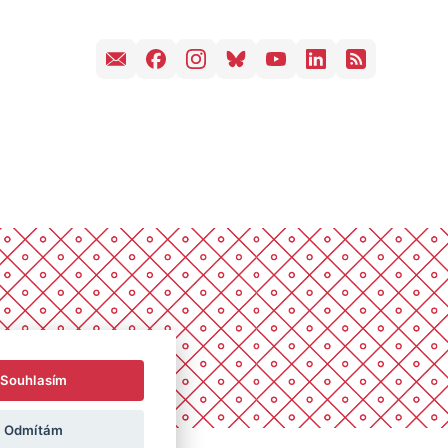
Souhlasím
Odmítám