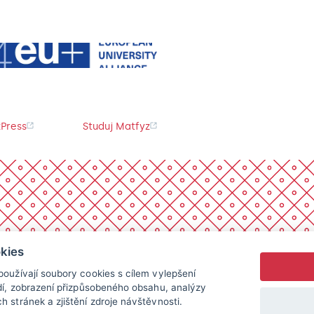
Press
Studuj Matfyz
kies
oužívají soubory cookies s cílem vylepšení
dí, zobrazení přizpůsobeného obsahu, analýzy
 stránek a zjištění zdroje návštěvnosti.