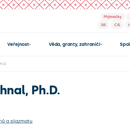
Přijímačky
SIS
CIS
Veřejnost
Věda, granty, zahraničí
Spo
Ph.D.
hnal, Ph.D.
chů a plazmatu