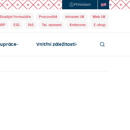
Přihlášení
Studijní formuláře
Pracoviště
Intranet UK
Web UK
HRP
ESS
365
Tel. seznam
Knihovna
E-shop
lupráce
Vnitřní záležitosti