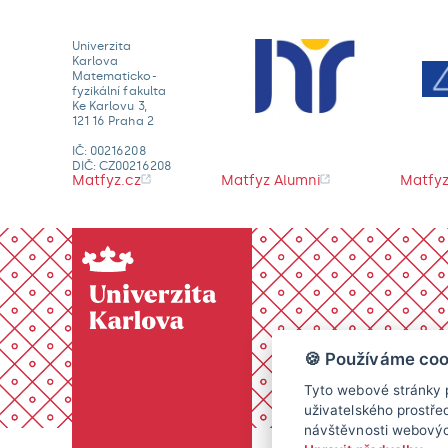
Univerzita
Karlova
Matematicko-
fyzikální fakulta
Ke Karlovu 3,
121 16 Praha 2
IČ: 00216208
DIČ: CZ00216208
Matfyz.cz
Matfyz Alumni
Matfyz
🍪 Používáme coo
Tyto webové stránky p
uživatelského prostře
návštěvnosti webových