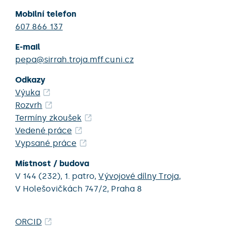
Mobilní telefon
607 866 137
E-mail
pepa@sirrah.troja.mff.cuni.cz
Odkazy
Výuka
Rozvrh
Termíny zkoušek
Vedené práce
Vypsané práce
Místnost / budova
V 144 (232),
1. patro,
Vývojové dílny Troja
,
V Holešovičkách 747/2,
Praha 8
ORCID