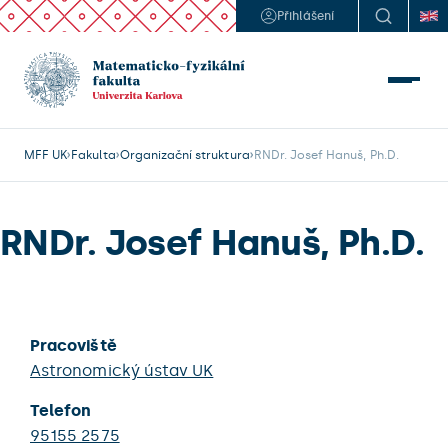
Přihlášení
MFF UK
Fakulta
Organizační struktura
RNDr. Josef Hanuš, Ph.D.
RNDr. Josef Hanuš, Ph.D.
Pracoviště
Astronomický ústav UK
Telefon
95155 2575