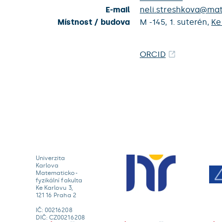
E-mail
neli.streshkova@mat
Místnost / budova
M -145,
1. suterén,
Ke
ORCID
Univerzita
Karlova
Matematicko-
fyzikální fakulta
Ke Karlovu 3,
121 16 Praha 2
IČ: 00216208
DIČ: CZ00216208