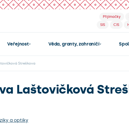
Přijímačky
SIS
CIS
Veřejnost
Věda, granty, zahraničí
Spo
štovičková Streškova
ova Laštovičková Stre
iky a optiky