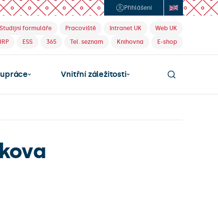
Přihlášení
Studijní formuláře
Pracoviště
Intranet UK
Web UK
HRP
ESS
365
Tel. seznam
Knihovna
E-shop
lupráce
Vnitřní záležitosti
škova