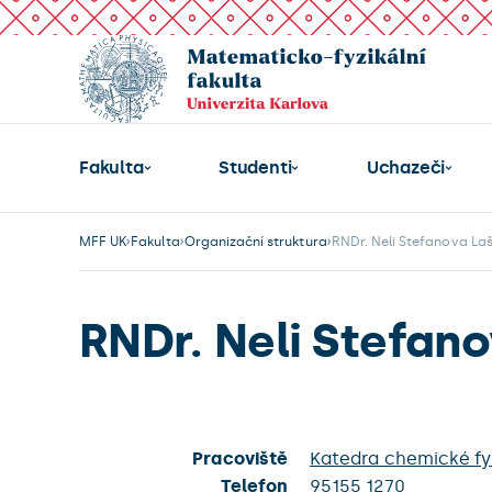
Fakulta
Studenti
Uchazeči
MFF UK
Fakulta
Organizační struktura
RNDr. Neli Stefanova La
RNDr. Neli Stefan
Pracoviště
Katedra chemické fyz
Telefon
95155 1270