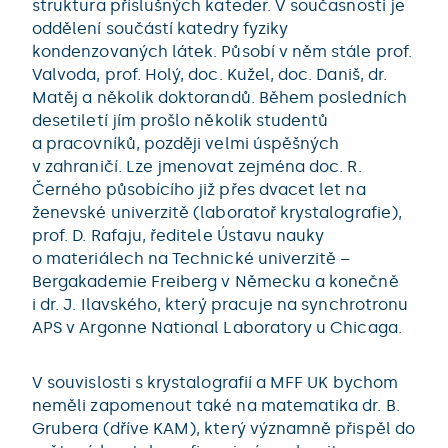
struktura příslušných kateder. V současnosti je
oddělení součástí katedry fyziky
kondenzovaných látek. Působí v něm stále prof.
Valvoda, prof. Holý, doc. Kužel, doc. Daniš, dr.
Matěj a několik doktorandů. Během posledních
desetiletí jím prošlo několik studentů
a pracovníků, později velmi úspěšných
v zahraničí. Lze jmenovat zejména doc. R.
Černého působícího již přes dvacet let na
ženevské univerzitě (laboratoř krystalografie),
prof. D. Rafaju, ředitele Ústavu nauky
o materiálech na Technické univerzitě –
Bergakademie Freiberg v Německu a konečně
i dr. J. Ilavského, který pracuje na synchrotronu
APS v Argonne National Laboratory u Chicaga.
V souvislosti s krystalografií a MFF UK bychom
neměli zapomenout také na matematika dr. B.
Grubera (dříve KAM), který významně přispěl do