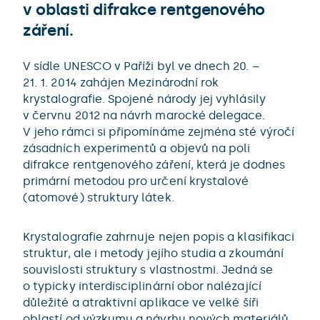
v oblasti difrakce rentgenového
záření.
V sídle UNESCO v Paříži byl ve dnech 20. –
21. 1. 2014 zahájen Mezinárodní rok
krystalografie. Spojené národy jej vyhlásily
v červnu 2012 na návrh marocké delegace.
V jeho rámci si připomínáme zejména sté výročí
zásadních experimentů a objevů na poli
difrakce rentgenového záření, která je dodnes
primární metodou pro určení krystalové
(atomové) struktury látek.
Krystalografie zahrnuje nejen popis a klasifikaci
struktur, ale i metody jejího studia a zkoumání
souvislosti struktury s vlastnostmi. Jedná se
o typicky interdisciplinární obor nalézající
důležité a atraktivní aplikace ve velké šíři
oblastí od výzkumu a návrhu nových materiálů,