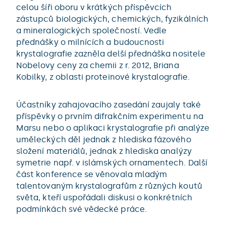
celou šíři oboru v krátkých příspěvcích
zástupců biologických, chemických, fyzikálních
a mineralogických společností. Vedle
přednášky o milnících a budoucnosti
krystalografie zazněla delší přednáška nositele
Nobelovy ceny za chemii z r. 2012, Briana
Kobilky, z oblasti proteinové krystalografie.
Účastníky zahajovacího zasedání zaujaly také
příspěvky o prvním difrakčním experimentu na
Marsu nebo o aplikaci krystalografie při analýze
uměleckých děl jednak z hlediska fázového
složení materiálů, jednak z hlediska analýzy
symetrie např. v islámských ornamentech. Další
část konference se věnovala mladým
talentovaným krystalografům z různých koutů
světa, kteří uspořádali diskusi o konkrétních
podmínkách své vědecké práce.