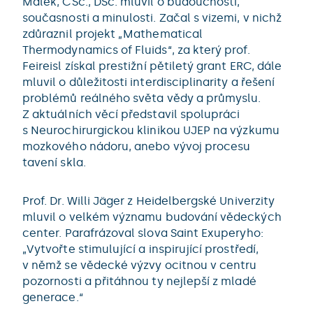
Málek, CSc., DSc. mluvil o budoucnosti,
současnosti a minulosti. Začal s vizemi, v nichž
zdůraznil projekt „Mathematical
Thermodynamics of Fluids“, za který prof.
Feireisl získal prestižní pětiletý grant ERC, dále
mluvil o důležitosti interdisciplinarity a řešení
problémů reálného světa vědy a průmyslu.
Z aktuálních věcí představil spolupráci
s Neurochirurgickou klinikou UJEP na výzkumu
mozkového nádoru, anebo vývoj procesu
tavení skla.
Prof. Dr. Willi Jäger z Heidelbergské Univerzity
mluvil o velkém významu budování vědeckých
center. Parafrázoval slova Saint Exuperyho:
„Vytvořte stimulující a inspirující prostředí,
v němž se vědecké výzvy ocitnou v centru
pozornosti a přitáhnou ty nejlepší z mladé
generace.“