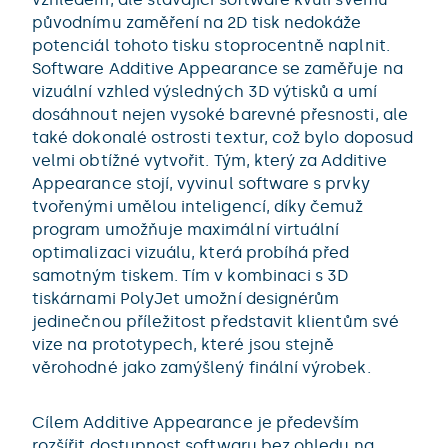
původnímu zaměření na 2D tisk nedokáže
potenciál tohoto tisku stoprocentně naplnit.
Software Additive Appearance se zaměřuje na
vizuální vzhled výsledných 3D výtisků a umí
dosáhnout nejen vysoké barevné přesnosti, ale
také dokonalé ostrosti textur, což bylo doposud
velmi obtížné vytvořit. Tým, který za Additive
Appearance stojí, vyvinul software s prvky
tvořenými umělou inteligencí, díky čemuž
program umožňuje maximální virtuální
optimalizaci vizuálu, která probíhá před
samotným tiskem. Tím v kombinaci s 3D
tiskárnami PolyJet umožní designérům
jedinečnou příležitost představit klientům své
vize na prototypech, které jsou stejně
věrohodné jako zamýšlený finální výrobek.
Cílem Additive Appearance je především
rozšířit dostupnost softwaru bez ohledu na