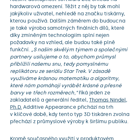
hardwarová omezení. Těžit z něj by tak mohl
jakýkoliv uživatel, nehledě na značku tiskárny,
kterou používá. Dalším záměrem do budoucna
je také výroba samotných finálních dílů, které
díky zmíněným technologiím splní nejen
požadavky na vzhled, ale budou také plně
funkční.
„S naším skvělým týmem a společnými
partnery usilujeme o to, abychom průmysl
přiblížili našemu snu, tedy pomyslnému
replikátoru ze seriálu Star Trek. V zásadě
využíváme krásnou matematiku a algoritmy,
které nám pomáhají vyrábět krásné a přesné
barvy ve třech rozměrech,“
říká jeden ze
zakladatelů a generální ředitel,
Thomas Nindel,
Ph.D.
Additive Appearance přichází na trh
v klíčové době, kdy tento typ 3D tiskáren zvolna
přechází z průmyslové výroby k širšímu publiku.
Kromě současného využití v produktovém