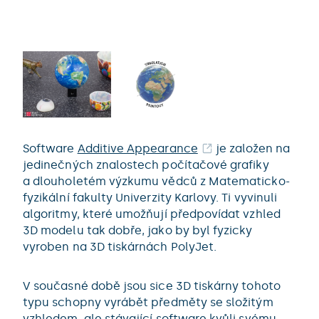
Software
Additive Appearance
je založen na
jedinečných znalostech počítačové grafiky
a dlouholetém výzkumu vědců z Matematicko-
fyzikální fakulty Univerzity Karlovy. Ti vyvinuli
algoritmy, které umožňují předpovídat vzhled
3D modelu tak dobře, jako by byl fyzicky
vyroben na 3D tiskárnách PolyJet.
V současné době jsou sice 3D tiskárny tohoto
typu schopny vyrábět předměty se složitým
vzhledem, ale stávající software kvůli svému