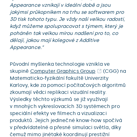
Appearance vznikají v ideální době a jsou
jakýmsi průkopníkem na trhu se softwarem pro
3D tisk tohoto typu. Je vždy naší velkou radostí,
když můžeme spolupracovat s týmem, který je
poháněn tak velkou mírou nadšení pro to, co
dělají, jakou mají kolegové z Additive
Appearance.“
Původní myšlenka technologie vznikla ve
skupině
Computer Graphics Group
(CGG) na
Matematicko-fyzikální fakultě Univerzity
Karlovy, kde za pomocí počítačových algoritmů
zkoumají vědci replikaci vizuální reality.
Výsledky těchto výzkumů se již využívají
v mnohých vykreslovacích 3D systémech pro
speciální efekty ve filmech a vizualizaci
produktů. Jejich jedinečné know-how spočívá
v předvídatelné a přesné simulaci světla, díky
čemuž mimo jinétaké koordinují prestižní