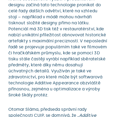
designu začíná tato technologie pronikat do
celé řady dalších odvětví, které na vzhledu
stojí – například v módě mohou návrháři
tisknout složité designy přímo na látku.
Potenciál má 3D tisk též v restauratérství, kde
nabízí unikátní příležitost obnovovat historické
artefakty s maximální precizností. V neposlední
řadě se projevuje populárním také ve filmovém
či hračkářském průmyslu, kde se pomocí 3D
tisku stále častěji vyrábí například sběratelské
předměty, které díky němu dosahují
úchvatných detailů. Využíván je také ve
zdravotnictví, pro které může být softwarová
technologie Additive Appearance obzvláště
přínosnou, zejména u optimalizace a výroby
široké škály protéz.
Otomar Sláma, předseda správní rady
společnosti CUIP, se domnívá, že
„Additive