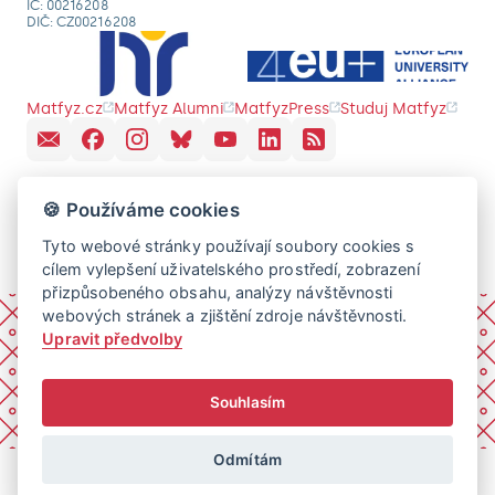
IČ: 00216208
DIČ: CZ00216208
Matfyz.cz
Matfyz Alumni
MatfyzPress
Studuj Matfyz
🍪 Používáme cookies
Tyto webové stránky používají soubory cookies s
cílem vylepšení uživatelského prostředí, zobrazení
přizpůsobeného obsahu, analýzy návštěvnosti
webových stránek a zjištění zdroje návštěvnosti.
Upravit předvolby
Souhlasím
Odmítám
© 2026 Univerzita Karlova, Matematicko-fyzikální fakulta.
Všechna práva vyhrazena.