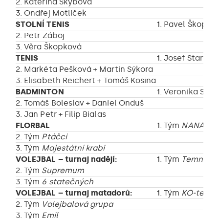
2. Kateřina Skybová
3. Ondřej Motlíček
STOLNÍ TENIS
1. Pavel Škopek
2. Petr Záboj
3. Věra Škopková
TENIS
1. Josef Starýc
2. Markéta Pešková + Martin Sýkora
3. Elisabeth Reichert + Tomáš Kosina
BADMINTON
1. Veronika Slu
2. Tomáš Boleslav + Daniel Onduš
3. Jan Petr + Filip Bialas
FLORBAL
1. Tým
NANANA
2. Tým
Ptáčci
3. Tým
Majestátní krabi
VOLEJBAL – turnaj nadějí:
1. Tým
Temná st
2. Tým
Supremum
3. Tým
6 statečných
VOLEJBAL – turnaj matadorů:
1. Tým
KO-tek
2. Tým
Volejbalová grupa
3. Tým
Emil