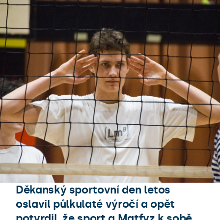
Děkanský sportovní den letos
oslavil půlkulaté výročí a opět
potvrdil, že sport a Matfyz k sobě