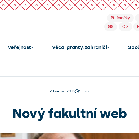
Přijímačky
SIS
CIS
Veřejnost
Věda, granty, zahraničí
Spo
9. května 2013
5 min.
Nový fakultní web