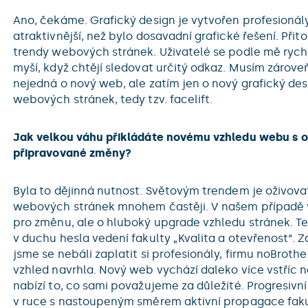
Ano, čekáme. Grafický design je vytvořen profesionály
atraktivnější, než bylo dosavadní grafické řešení. Při
trendy webových stránek. Uživatelé se podle mě rych
myší, když chtějí sledovat určitý odkaz. Musím zároveň
nejedná o nový web, ale zatím jen o nový grafický desi
webových stránek, tedy tzv. facelift.
Jak velkou váhu přikládáte novému vzhledu webu s o
připravované změny?
Byla to dějinná nutnost. Světovým trendem je oživova
webových stránek mnohem častěji. V našem případě 
pro změnu, ale o hluboký upgrade vzhledu stránek. T
v duchu hesla vedení fakulty „Kvalita a otevřenost“. Za
jsme se nebáli zaplatit si profesionály, firmu noBrothe
vzhled navrhla. Nový web vychází daleko více vstříc 
nabízí to, co sami považujeme za důležité. Progresivn
v ruce s nastoupeným směrem aktivní propagace fak