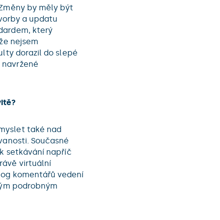
. Změny by měly být
tvorby a updatu
dardem, který
 že nejsem
lty dorazil do slepé
y navržené
itě?
myslet také nad
ovanosti. Současné
 k setkávání napříč
ávě virtuální
blog komentářů vedení
vaným podrobným