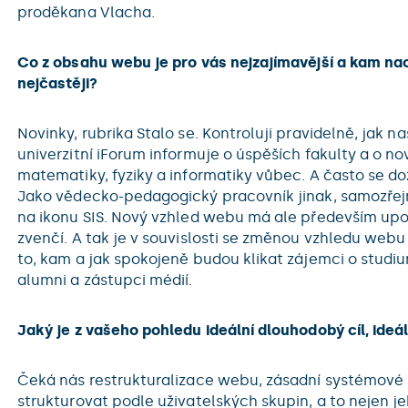
proděkana Vlacha.
Co z obsahu webu je pro vás nejzajímavější a kam na
nejčastěji?
Novinky, rubrika Stalo se. Kontroluji pravidelně, jak 
univerzitní iForum informuje o úspěších fakulty a o n
matematiky, fyziky a informatiky vůbec. A často se d
Jako vědecko-pedagogický pracovník jinak, samozřejm
na ikonu SIS. Nový vzhled webu má ale především up
zvenčí. A tak je v souvislosti se změnou vzhledu webu
to, kam a jak spokojeně budou klikat zájemci o studium
alumni a zástupci médií.
Jaký je z vašeho pohledu ideální dlouhodobý cíl, ide
Čeká nás restrukturalizace webu, zásadní systémové
strukturovat podle uživatelských skupin, a to nejen je