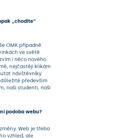
opak „chodíte“
naše OMK případně
ovinkách ve světě
ozvím i něco nového.
ě, nejčastěji klikám
outat návštěvníky
 důležité především
, naši studenti, naši
ální podoba webu?
 změny. Web je třeba
ho vzhled, ale