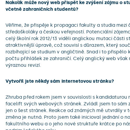
Nakolik může nový web přispět ke zvýšení zájmu o st
včetně zahraničních studentů?
Věříme, že přispěje k propagaci fakulty a studia mezi
středoškoláky a českou veřejností. Potenciální zájemci
celý školní rok 2012/13 viděli anglickou mutaci části s
atraktivnější úpravě, což souvisí s důrazem, který so
rozbíhající se studium v angličtině. Snad i to přispělo
počtu přihlášek ze zahraničí. Celý anglický web však m
výraznou revizí.
Vytvořil jste někdy sám internetovou stránku?
Zhruba před rokem jsem v souvislosti s kandidaturou
facelift svých webových stránek. Zvládl jsem to sám z
jen o šest stránek. Reakce od známých mě utvrdily v 
změna je nutná. Proto jsem také inicioval jednání o 
fakultního webu a o jeho nové struktuře krátce po n