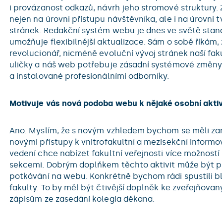
i provázanost odkazů, návrh jeho stromové struktury
nejen na úrovni přístupu návštěvníka, ale i na úrovni 
stránek. Redakční systém webu je dnes ve světě stan
umožňuje flexibilnější aktualizace. Sám o sobě říkám,
revolucionář, nicméně evoluční vývoj stránek naší faku
uličky a náš web potřebuje zásadní systémové změn
a instalované profesionálními odborníky.
Motivuje vás nová podoba webu k nějaké osobní aktiv
Ano. Myslím, že s novým vzhledem bychom se měli za
novými přístupy k vnitrofakultní a mezisekční inform
vedení chce nabízet fakultní veřejnosti více možností
sekcemi. Dobrým doplňkem těchto aktivit může být pr
potkávání na webu. Konkrétně bychom rádi spustili 
fakulty. To by měl být čtivější doplněk ke zveřejňo
zápisům ze zasedání kolegia děkana.