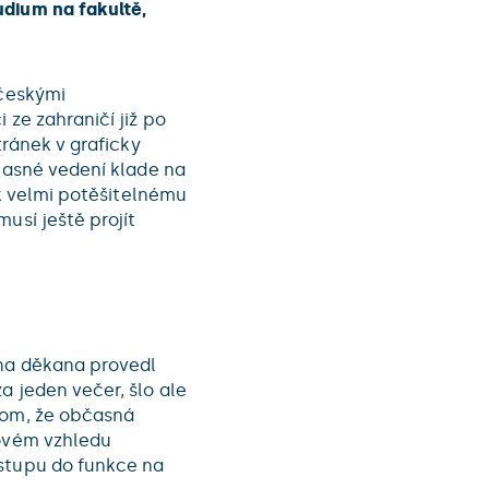
udium na fakultě,
 českými
 ze zahraničí již po
tránek v graficky
učasné vedení klade na
 k velmi potěšitelnému
usí ještě projít
 na děkana provedl
a jeden večer, šlo ale
tom, že občasná
novém vzhledu
ástupu do funkce na