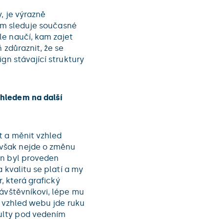
, je výrazně
tom sleduje současné
le naučí, kam zajet
 zdůraznit, že se
gn stávající struktury
hledem na další
t a měnit vzhled
však nejde o změnu
en byl proveden
 kvalitu se platí a my
r, která grafický
návštěvníkovi, lépe mu
í vzhled webu jde ruku
ulty pod vedením