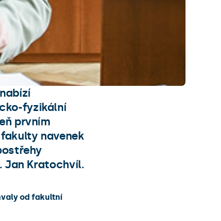
nabízí
ko-fyzikální
veň prvním
fakulty navenek
postřehy
. Jan Kratochvíl.
valy od fakultní