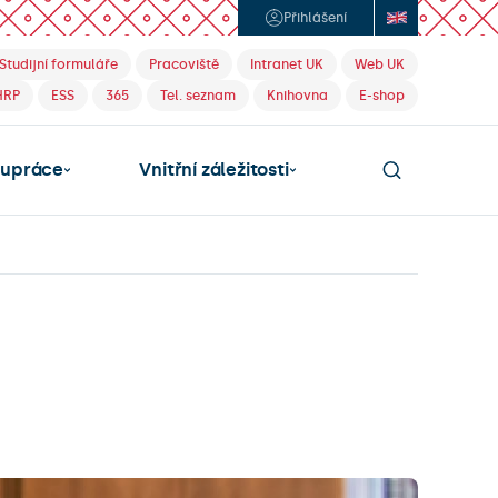
Přihlášení
Studijní formuláře
Pracoviště
Intranet UK
Web UK
HRP
ESS
365
Tel. seznam
Knihovna
E-shop
lupráce
Vnitřní záležitosti