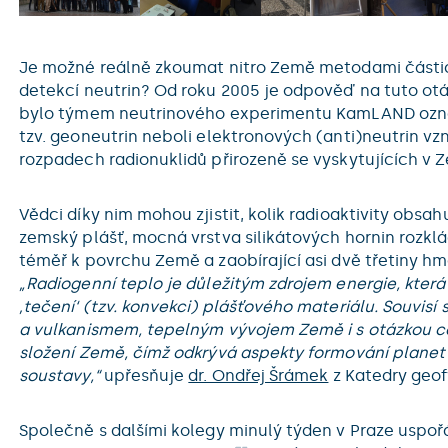
Je možné reálně zkoumat nitro Země metodami částic
detekcí neutrin? Od roku 2005 je odpověď na tuto ot
bylo týmem neutrinového experimentu KamLAND ozn
tzv. geoneutrin neboli elektronových (anti)neutrin vzn
rozpadech radionuklidů přirozeně se vyskytujících v Z
Vědci díky nim mohou zjistit, kolik radioaktivity obsa
zemský plášť, mocná vrstva silikátových hornin rozklád
téměř k povrchu Země a zaobírající asi dvě třetiny h
„Radiogenní teplo je důležitým zdrojem energie, kter
‚tečení‘ (tzv. konvekci) plášťového materiálu. Souvisí
a vulkanismem, tepelným vývojem Země i s otázkou 
složení Země, čímž odkrývá aspekty formování planet
soustavy,“
upřesňuje
dr. Ondřej Šrámek
z Katedry geof
Společně s dalšími kolegy minulý týden v Praze uspoř