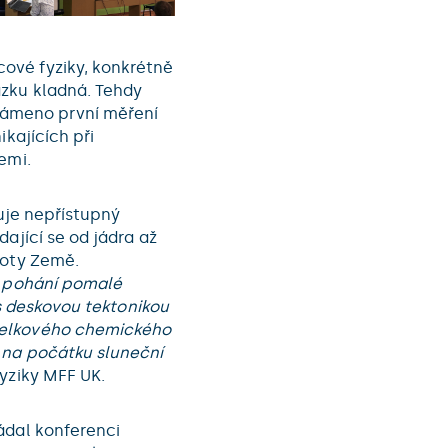
ové fyziky, konkrétně
ázku kladná. Tehdy
ámeno první měření
ikajících při
emi.
huje nepřístupný
ající se od jádra až
moty Země.
á pohání pomalé
 s deskovou tektonikou
celkového chemického
 na počátku sluneční
yziky MFF UK.
ádal konferenci