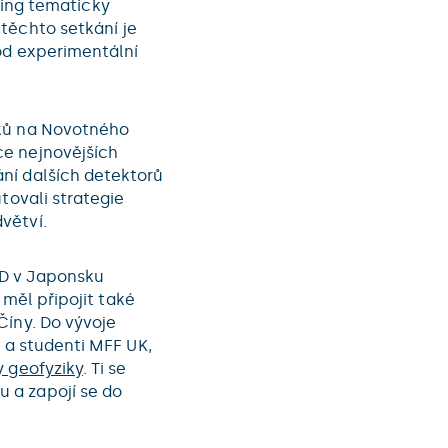
ing tematicky
těchto setkání je
 od experimentální
iků na Novotného
ce nejnovějších
ní dalších detektorů
tovali strategie
větví.
ND v Japonsku
 měl připojit také
Číny. Do vývoje
i a studenti MFF UK,
y geofyziky
. Ti se
 a zapojí se do