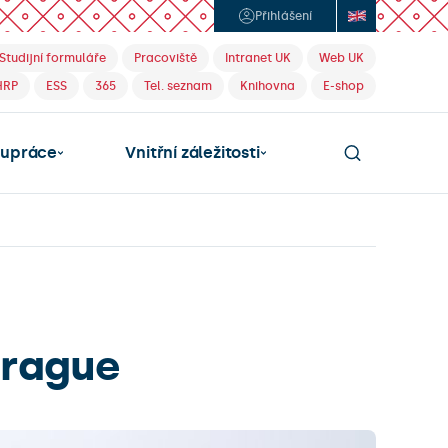
Přihlášení
Studijní formuláře
Pracoviště
Intranet UK
Web UK
HRP
ESS
365
Tel. seznam
Knihovna
E-shop
lupráce
Vnitřní záležitosti
Prague