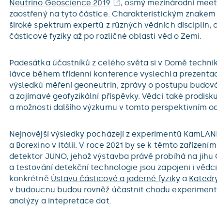
Neutrino Geoscience 2019
, osmý mezinárodní meet
zaostřený na tyto částice. Charakteristickým znakem 
široké spektrum expertů z různých vědních disciplín,
částicové fyziky až po rozličné oblasti věd o Zemi.
Padesátka účastníků z celého světa si v Domě techn
lávce během třídenní konference vyslechla prezenta
výsledků měření geoneutrin, zprávy o postupu budová
a zajímavé geofyzikální příspěvky. Vědci také prodisku
a možnosti dalšího výzkumu v tomto perspektivním od
Nejnovější výsledky pocházejí z experimentů KamLA
a Borexino v Itálii. V roce 2021 by se k těmto zařízením
detektor JUNO, jehož výstavba právě probíhá na jihu 
a testování detekční technologie jsou zapojeni i vědc
konkrétně
Ústavu částicové a jaderné fyziky
a
Katedr
v budoucnu budou rovněž účastnit chodu experimentu
analýzy a intepretace dat.