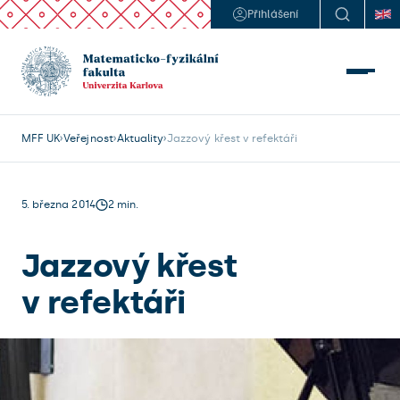
Přihlášení
MFF UK
Veřejnost
Aktuality
Jazzový křest v refektáři
5. března 2014
2 min.
Jazzový křest
v refektáři