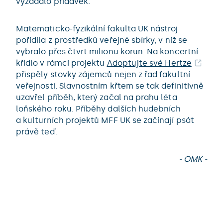
vyžádalo přídavek.
Matematicko-fyzikální fakulta UK nástroj
pořídila z prostředků veřejné sbírky, v níž se
vybralo přes čtvrt milionu korun. Na koncertní
křídlo v rámci projektu
Adoptujte své Hertze
přispěly stovky zájemců nejen z řad fakultní
veřejnosti. Slavnostním křtem se tak definitivně
uzavřel příběh, který začal na prahu léta
loňského roku. Příběhy dalších hudebních
a kulturních projektů MFF UK se začínají psát
právě teď.
- OMK -