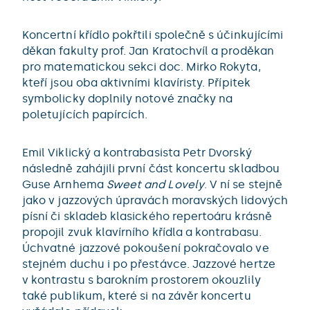
Koncertní křídlo pokřtili společně s účinkujícími
děkan fakulty prof. Jan Kratochvíl a proděkan
pro matematickou sekci doc. Mirko Rokyta,
kteří jsou oba aktivními klavíristy. Přípitek
symbolicky doplnily notové značky na
poletujících papírcích.
Emil Viklický a kontrabasista Petr Dvorský
následně zahájili první část koncertu skladbou
Guse Arnhema
Sweet and Lovely
. V ní se stejně
jako v jazzových úpravách moravských lidových
písní či skladeb klasického repertoáru krásně
propojil zvuk klavírního křídla a kontrabasu.
Úchvatné jazzové pokoušení pokračovalo ve
stejném duchu i po přestávce. Jazzové hertze
v kontrastu s barokním prostorem okouzlily
také publikum, které si na závěr koncertu