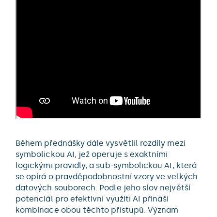
Během přednášky dále vysvětlil rozdíly mezi
symbolickou AI, jež operuje s exaktními
logickými pravidly, a sub-symbolickou AI, která
se opírá o pravděpodobnostní vzory ve velkých
datových souborech. Podle jeho slov největší
potenciál pro efektivní využití AI přináší
kombinace obou těchto přístupů. Význam