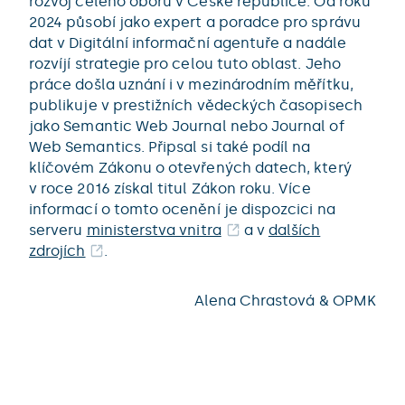
rozvoj celého oboru v České republice. Od roku
2024 působí jako expert a poradce pro správu
dat v Digitální informační agentuře a nadále
rozvíjí strategie pro celou tuto oblast. Jeho
práce došla uznání i v mezinárodním měřítku,
publikuje v prestižních vědeckých časopisech
jako Semantic Web Journal nebo Journal of
Web Semantics. Připsal si také podíl na
klíčovém Zákonu o otevřených datech, který
v roce 2016 získal titul Zákon roku. Více
informací o tomto ocenění je dispozcici na
serveru
ministerstva vnitra
a v
dalších
zdrojích
.
Alena Chrastová & OPMK