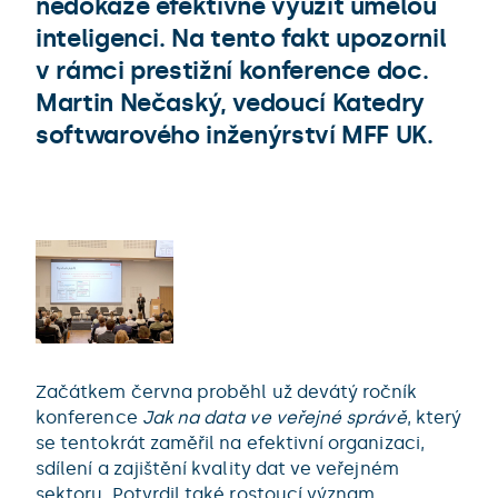
nedokáže efektivně využít umělou
inteligenci. Na tento fakt upozornil
v rámci prestižní konference doc.
Martin Nečaský, vedoucí Katedry
softwarového inženýrství MFF UK.
Začátkem června proběhl už devátý ročník
konference
Jak na data ve veřejné správě
, který
se tentokrát zaměřil na efektivní organizaci,
sdílení a zajištění kvality dat ve veřejném
sektoru. Potvrdil také rostoucí význam