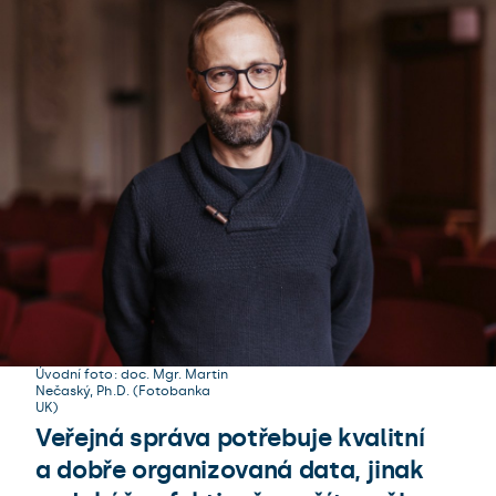
Úvodní foto: doc. Mgr. Martin
Nečaský, Ph.D. (Fotobanka
UK)
Veřejná správa potřebuje kvalitní
a dobře organizovaná data, jinak