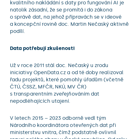
kvalitního nakládání s daty pro fungování AI je
natolik zásadní, že se promítá i do zákona
o správě dat, na jehož přípravách se v ideové
a koncepční rovině doc. Martin Nečaský aktivně
podílí.
Data potřebují zkušenosti
Už v roce 2011 stál doc. Nečaský u zrodu
iniciativy OpenData.cz a od té doby realizoval
řadu projektů, které pomohly úřadům (včetně
ČTÚ, ČSSZ, MFČR, NKÚ, MV ČR)
s transparentním zveřejňováním dat
nepodléhajících utajení.
V letech 2015 – 2023 odborně vedl tým
Národního koordinátora otevřených dat při
ministerstvu vnitra, čímž podstatně ovlivnil