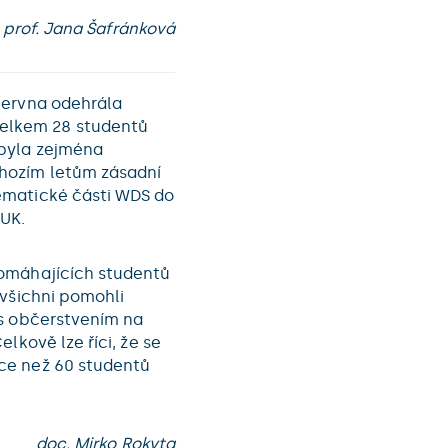
prof. Jana Šafránková
června odehrála
 celkem 28 studentů
 byla zejména
hozím letům zásadní
ematické části WDS do
UK.
pomáhajících studentů
 všichni pomohli
 s občerstvením na
lkově lze říci, že se
ce než 60 studentů
doc. Mirko Rokyta