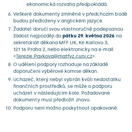
ekonomická rozvaha předpokládá.
Veškeré dokumenty zmíněné v předchozím bodě
budou předloženy v anglickém jazyce.
Žadatel doručí svou vlastnoručně podepsanou
žádost nejpozději do
pátku 29. května 2026
na
sekretariát děkana MFF UK, Ke Karlovu 3,
121 16 Praha 2, nebo elektronicky na e-mail:
<
Terezie.Pavkova@
matfyz.cuni.cz
>.
O udělení podpory rozhoduje na základě
doporučení výběrové komise děkan.
Uchazeč, který nebyl vybrán kvůli nedostatku
finančních prostředků, se může o podporu
ucházet v následujícím kole. Požadované
dokumenty musí předložit znovu.
Podporu není možno poskytnout opakovaně.