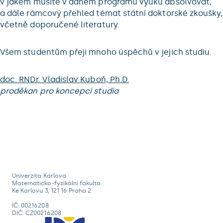
v jakém musíte v daném programu výuku absolvovat,
a dále rámcový přehled témat státní doktorské zkoušky,
včetně doporučené literatury.
Všem studentům přeji mnoho úspěchů v jejich studiu.
doc. RNDr. Vladislav Kuboň, Ph.D.
proděkan pro koncepci studia
Univerzita Karlova
Matematicko-fyzikální fakulta
Ke Karlovu 3, 121 16 Praha 2
IČ: 00216208
DIČ: CZ00216208