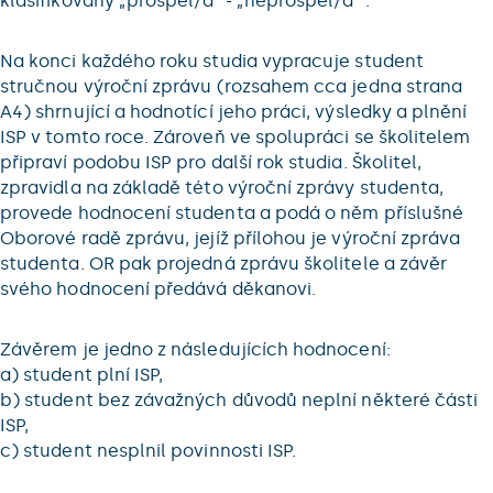
klasifikovány „prospěl/a” - „neprospěl/a ”.
Na konci každého roku studia vypracuje student
stručnou výroční zprávu (rozsahem cca jedna strana
A4) shrnující a hodnotící jeho práci, výsledky a plnění
ISP v tomto roce. Zároveň ve spolupráci se školitelem
připraví podobu ISP pro další rok studia. Školitel,
zpravidla na základě této výroční zprávy studenta,
provede hodnocení studenta a podá o něm příslušné
Oborové radě zprávu, jejíž přílohou je výroční zpráva
studenta. OR pak projedná zprávu školitele a závěr
svého hodnocení předává děkanovi.
Závěrem je jedno z následujících hodnocení:
a) student plní ISP,
b) student bez závažných důvodů neplní některé části
ISP,
c) student nesplnil povinnosti ISP.