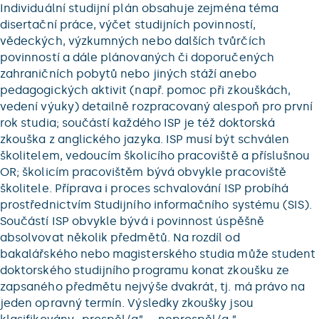
Individuální studijní plán obsahuje zejména téma
disertační práce, výčet studijních povinností,
vědeckých, výzkumných nebo dalších tvůrčích
povinností a dále plánovaných či doporučených
zahraničních pobytů nebo jiných stáží anebo
pedagogických aktivit (např. pomoc při zkouškách,
vedení výuky) detailně rozpracovaný alespoň pro první
rok studia; součástí každého ISP je též doktorská
zkouška z anglického jazyka. ISP musí být schválen
školitelem, vedoucím školicího pracoviště a příslušnou
OR; školicím pracovištěm bývá obvykle pracoviště
školitele. Příprava i proces schvalování ISP probíhá
prostřednictvím Studijního informačního systému (SIS).
Součástí ISP obvykle bývá i povinnost úspěšně
absolvovat několik předmětů. Na rozdíl od
bakalářského nebo magisterského studia může student
doktorského studijního programu konat zkoušku ze
zapsaného předmětu nejvýše dvakrát, tj. má právo na
jeden opravný termín. Výsledky zkoušky jsou