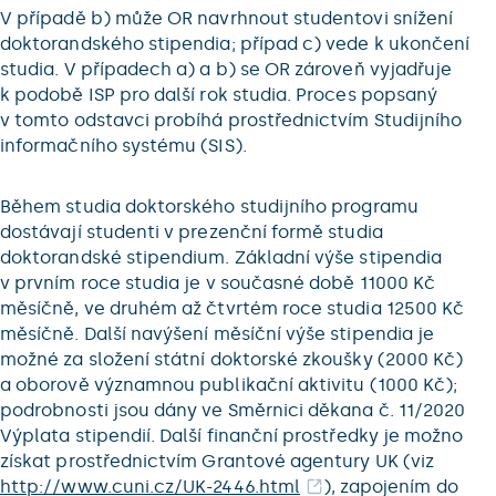
V případě b) může OR navrhnout studentovi snížení
doktorandského stipendia; případ c) vede k ukončení
studia. V případech a) a b) se OR zároveň vyjadřuje
k podobě ISP pro další rok studia. Proces popsaný
v tomto odstavci probíhá prostřednictvím Studijního
informačního systému (SIS).
Během studia doktorského studijního programu
dostávají studenti v prezenční formě studia
doktorandské stipendium. Základní výše stipendia
v prvním roce studia je v současné době 11000 Kč
měsíčně, ve druhém až čtvrtém roce studia 12500 Kč
měsíčně. Další navýšení měsíční výše stipendia je
možné za složení státní doktorské zkoušky (2000 Kč)
a oborově významnou publikační aktivitu (1000 Kč);
podrobnosti jsou dány ve Směrnici děkana č. 11/2020
Výplata stipendií. Další finanční prostředky je možno
získat prostřednictvím Grantové agentury UK (viz
http://www.cuni.cz/UK-2446.html
), zapojením do