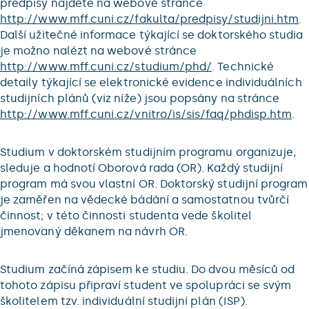
předpisy najdete na webové stránce
http://www.mff.cuni.cz/fakulta/predpisy/studijni.htm
.
Další užitečné informace týkající se doktorského studia
je možno nalézt na webové stránce
http://www.mff.cuni.cz/studium/phd/
. Technické
detaily týkající se elektronické evidence individuálních
studijních plánů (viz níže) jsou popsány na stránce
http://www.mff.cuni.cz/vnitro/is/sis/faq/phdisp.htm
.
Studium v doktorském studijním programu organizuje,
sleduje a hodnotí Oborová rada (OR). Každý studijní
program má svou vlastní OR. Doktorský studijní program
je zaměřen na vědecké bádání a samostatnou tvůrčí
činnost; v této činnosti studenta vede školitel
jmenovaný děkanem na návrh OR.
Studium začíná zápisem ke studiu. Do dvou měsíců od
tohoto zápisu připraví student ve spolupráci se svým
školitelem tzv. individuální studijní plán (ISP).