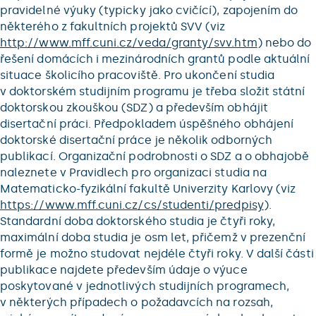
pravidelné výuky (typicky jako cvičící), zapojením do
některého z fakultních projektů SVV (viz
http://www.mff.cuni.cz/veda/granty/svv.htm
) nebo do
řešení domácích i mezinárodních grantů podle aktuální
situace školicího pracoviště. Pro ukončení studia
v doktorském studijním programu je třeba složit státní
doktorskou zkouškou (SDZ) a především obhájit
disertační práci. Předpokladem úspěšného obhájení
doktorské disertační práce je několik odborných
publikací. Organizační podrobnosti o SDZ a o obhajobě
naleznete v Pravidlech pro organizaci studia na
Matematicko-fyzikální fakultě Univerzity Karlovy (viz
https://www.mff.cuni.cz/cs/studenti/predpisy
).
Standardní doba doktorského studia je čtyři roky,
maximální doba studia je osm let, přičemž v prezenční
formě je možno studovat nejdéle čtyři roky. V další části
publikace najdete především údaje o výuce
poskytované v jednotlivých studijních programech,
v některých případech o požadavcích na rozsah,