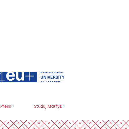
Press
Studuj Matfyz