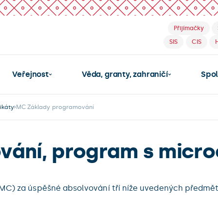
Přijímačky
SIS
CIS
Veřejnost
Věda, granty, zahraničí
Spo
ikáty
MC Základy programování
ání, program s micro
(MC) za úspěšné absolvování tří níže uvedených předmě