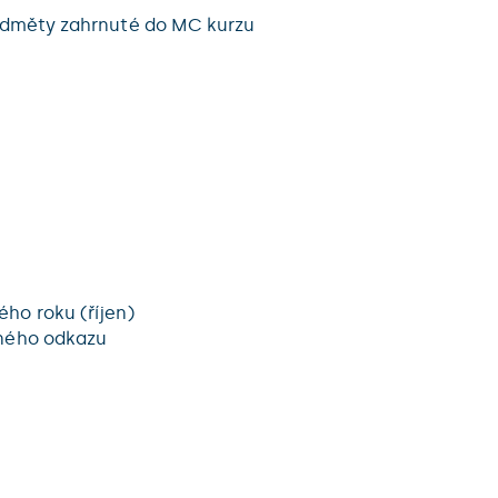
předměty zahrnuté do MC kurzu
ho roku (říjen)
eného odkazu