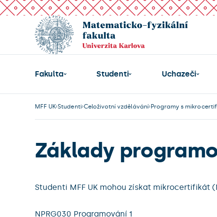
Fakulta
Studenti
Uchazeči
MFF UK
Studenti
Celoživotní vzdělávání
Programy s mikrocertif
Základy programov
Studenti MFF UK mohou získat mikrocertifikát 
NPRG030 Programování 1