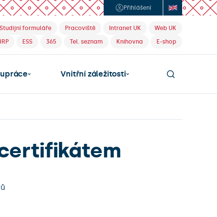
Přihlášení
Studijní formuláře
Pracoviště
Intranet UK
Web UK
HRP
ESS
365
Tel. seznam
Knihovna
E-shop
lupráce
Vnitřní záležitosti
certifikátem
tů