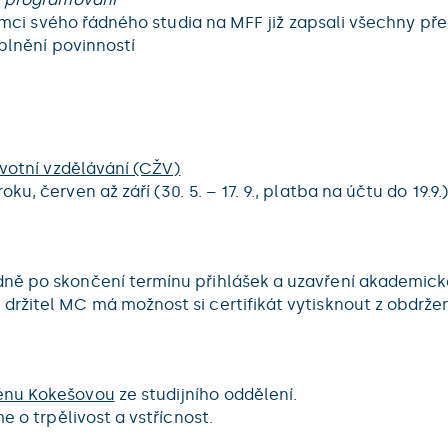
v rámci svého řádného studia na MFF již zapsali všechny 
splnění povinností
votní vzdělávání (CŽV)
, červen až září (30. 5. – 17. 9., platba na účtu do 19.9.)
ně po skončení termínu přihlášek a uzavření akademické
držitel MC má možnost si certifikát vytisknout z obdrž
énu Kokešovou
ze studijního oddělení.
e o trpělivost a vstřícnost.