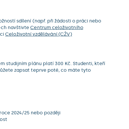
ností sdílení (např. při žádosti o práci nebo
ech navštivte
Centrum celoživotního
kci
Celoživotní vzdělávání (CŽV)
m studijním plánu platí 300 Kč. Studenti, kteří
 můžete zapsat teprve poté, co máte tyto
 roce 2024/25 nebo později
nost