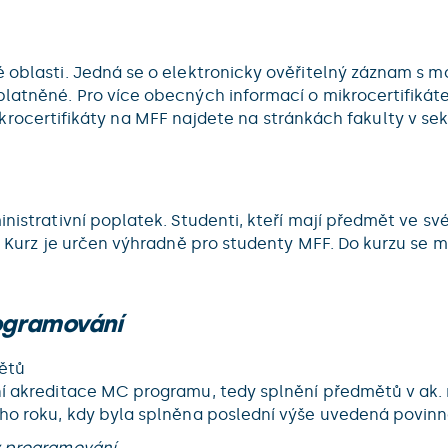
 oblasti. Jedná se o elektronicky ověřitelný záznam s mož
platněné. Pro více obecných informací o mikrocertifikát
krocertifikáty na MFF najdete na stránkách fakulty v se
nistrativní poplatek. Studenti, kteří mají předmět ve své
Kč. Kurz je určen výhradně pro studenty MFF. Do kurzu se
ogramování
ětů
ení akreditace MC programu, tedy splnění předmětů v ak.
ého roku, kdy byla splněna poslední výše uvedená povin
 programování