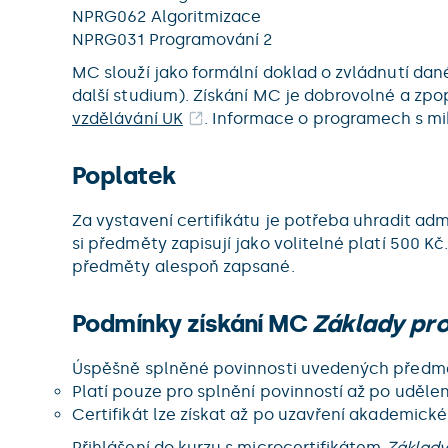
NPRG062 Algoritmizace
NPRG031 Programování 2
MC slouží jako formální doklad o zvládnutí dané
další studium). Získání MC je dobrovolné a zpo
vzdělávání UK
. Informace o programech s mi
Poplatek
Za vystavení certifikátu je potřeba uhradit admi
si předměty zapisují jako volitelné platí 500 
předměty alespoň zapsané.
Podmínky získání MC
Základy pr
Úspěšně splněné povinnosti uvedených předm
Platí pouze pro splnění povinností až po uděl
Certifikát lze získat až po uzavření akademick
Přihlášení do kurzu s microcertifikátem
Základy