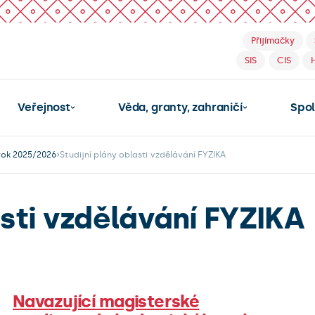
Přijímačky
SIS
CIS
Veřejnost
Věda, granty, zahraničí
Spo
rok 2025/2026
Studijní plány oblasti vzdělávání FYZIKA
asti vzdělávání FYZIKA
Navazující magisterské