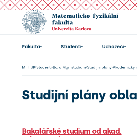
Fakulta
Studenti
Uchazeči
MFF UK
Studenti
Bc. a Mgr. studium
Studijní plány
Akademický 
Studijní plány obl
Bakalářské studium od akad.