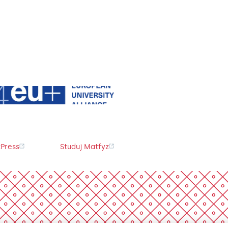
Press
Studuj Matfyz