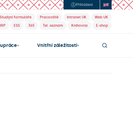
Přihlášení
Studijní formuláře
Pracoviště
Intranet UK
Web UK
HRP
ESS
365
Tel. seznam
Knihovna
E-shop
lupráce
Vnitřní záležitosti