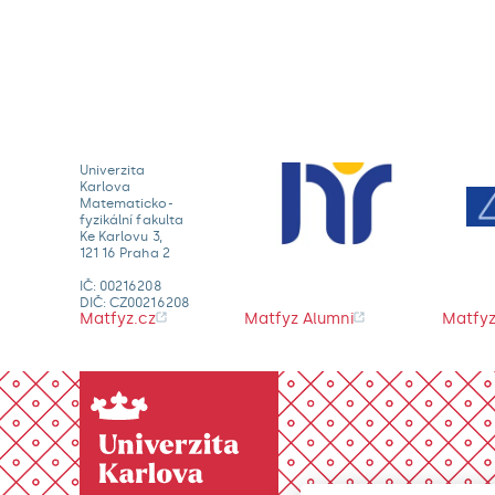
Univerzita
Karlova
Matematicko-
fyzikální fakulta
Ke Karlovu 3,
121 16 Praha 2
IČ: 00216208
DIČ: CZ00216208
Matfyz.cz
Matfyz Alumni
Matfyz