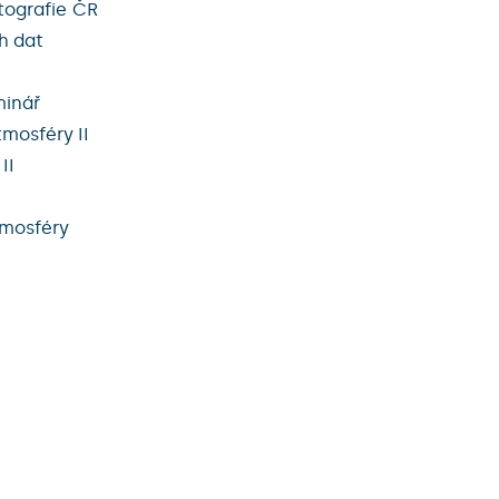
tografie ČR
h dat
minář
mosféry II
II
tmosféry