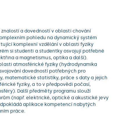
 znalostí a dovedností v oblasti chování
 v komplexním pohledu na dynamický systém
ující komplexní vzdělání v oblasti fyziky
rém si studenti a studentky osvojují potřebné
třina a magnetismus, optika a další).
blasti atmosférické fyziky (hydrodynamika
 osvojování dovedností potřebných pro
 matematické statistiky, práce s daty a jejich
érické fyziky, a to v předpovědi počasí,
sféry). Další předměty programu slouží
orům (např. elektrické, optické a akustické jevy
 předpokládá aplikace kompetencí nabytých
ním práce.