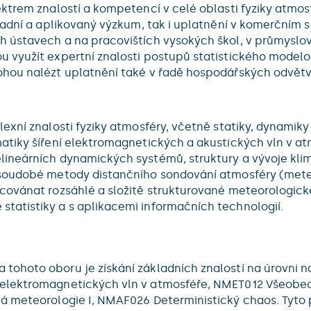
ktrem znalostí a kompetencí v celé oblasti fyziky atmos
ladní a aplikovaný výzkum, tak i uplatnění v komerčním s
h ústavech a na pracovištích vysokých škol, v průmysl
 využít expertní znalosti postupů statistického model
hou nalézt uplatnění také v řadě hospodářských odvětví
lexní znalosti fyziky atmosféry, včetně statiky, dynami
tiky šíření elektromagnetických a akustických vln v at
lineárních dynamických systémů, struktury a vývoje kli
soudobé metody distančního sondování atmosféry (meteor
covánat rozsáhlé a složitě strukturované meteorologick
atistiky a s aplikacemi informačních technologií.
tohoto oboru je získání základních znalostí na úrovni 
 elektromagnetických vln v atmosféře, NMET012 Všeobec
á meteorologie I, NMAF026 Deterministický chaos. Tyto 