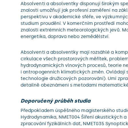
Absolventi a absolventky disponují širokým spe
znalosti umožňují jak profesní zaměření na zák
perspektivu v akademické sféře, ve výzkumnýc
studium proudění. V komerčním prostředí mohou
znalosti extrémních meteorologických jevů. Mo
energetika, doprava nebo zemědělství.
Absolventi a absolventky mají rozsáhlé a komp
cirkulace všech prostorových měřítek, problema
hydrodynamických vlnových procesů, teorie ne
i antropogenních klimatických změn. Ovládají 
technologie družicových pozorování). Umí zpra
detailně obeznámeni s metodami matematické st
Doporučený průběh studia
Předpokladem úspěšného magisterského studia 
Hydrodynamika, NMET004 Šíření akustických a
zpracování fyzikálních dat, NMET035 Synoptick