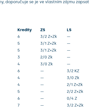
y, doporučuje se je ve vlastním zájmu zapsat
Kredity
ZS
LS
6
3/2 Z+Zk
—
5
3/1 Z+Zk
—
5
3/1 Z+Zk
—
3
2/0 Zk
—
4
3/0 Zk
—
6
—
3/2 KZ
4
—
3/0 Zk
4
—
2/1 Z+Zk
5
—
2/2 Z+Zk
6
—
0/4 Z
7
—
3/2 Z+Zk