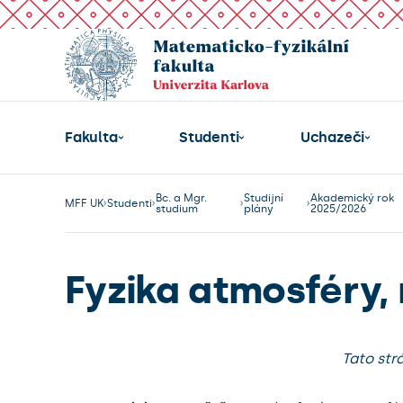
Fakulta
Studenti
Uchazeči
Bc. a Mgr.
Studijní
Akademický rok
MFF UK
Studenti
studium
plány
2025/2026
Fyzika atmosféry,
Tato str