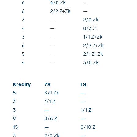
6
4/0 Zk
—
6
2/2 Z+Zk
—
3
—
2/0 Zk
4
—
0/3 Z
3
—
1/1 Z+Zk
6
—
2/2 Z+Zk
5
—
2/1 Z+Zk
4
—
3/0 Zk
Kredity
ZS
LS
5
3/1 Zk
—
3
1/1 Z
—
3
—
1/1 Z
9
0/6 Z
—
15
—
0/10 Z
3
2/0 Zk
—