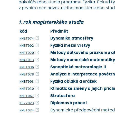
bakalářského studia programu Fyzika. Pokud t
v prvním roce navazujícího magisterského stud
1. rok magisterského studia
kód
Předmět
Dynamika atmosféry
NMET074
Fyzika mezní vrstvy
NMET002
Metody dálkového průzkumu a
NMET020
Metody numerické matematiky 
NMAF013
Synoptická meteorologie II
NMET036
Analýza a interpretace povětr
NMET078
Fyzika oblaků a srážek
NMET003
Klimatické změny a jejich příči
NMET010
Stratosféra
NMET067
Diplomová práce I
NSZZ023
Dynamické předpovědní metod
NMET024