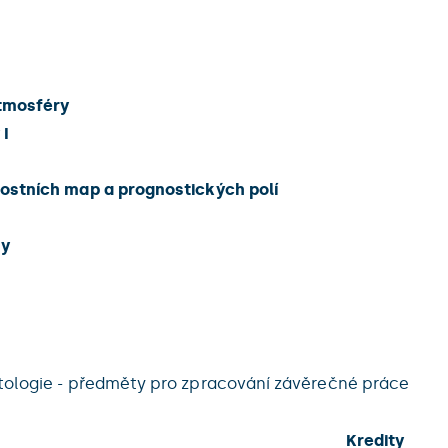
tmosféry
I
nostních map a prognostických polí
ny
atologie - předměty pro zpracování závěrečné práce
Kredity