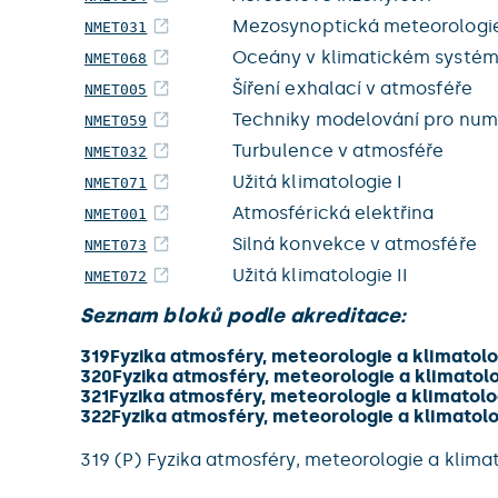
Mezosynoptická meteorologi
NMET031
Oceány v klimatickém systé
NMET068
Šíření exhalací v atmosféře
NMET005
Techniky modelování pro num
NMET059
Turbulence v atmosféře
NMET032
Užitá klimatologie I
NMET071
Atmosférická elektřina
NMET001
Silná konvekce v atmosféře
NMET073
Užitá klimatologie II
NMET072
Seznam bloků podle akreditace:
319
Fyzika atmosféry, meteorologie a klimatolo
320
Fyzika atmosféry, meteorologie a klimatol
321
Fyzika atmosféry, meteorologie a klimatolo
322
Fyzika atmosféry, meteorologie a klimatol
319 (P) Fyzika atmosféry, meteorologie a klim