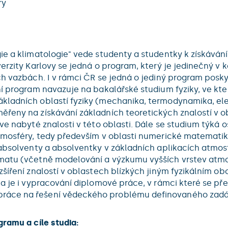
ry
ie a klimatologie" vede studenty a studentky k získávání
iverzity Karlovy se jedná o program, který je jedinečný
h vazbách. I v rámci ČR se jedná o jediný program poskyt
ní program navazuje na bakalářské studium fyziky, ve kte
kladních oblastí fyziky (mechanika, termodynamika, elek
ěřeny na získávání základních teoretických znalostí v o
íve nabyté znalosti v této oblasti. Dále se studium týká
tmosféry, tedy především v oblasti numerické matematiky,
 absolventy a absolventky v základních aplikacích atmosf
matu (včetně modelování a výzkumu vyšších vrstev atmo
šíření znalostí v oblastech blízkých jiným fyzikálním ob
dia je i vypracování diplomové práce, v rámci které se
práce na řešení vědeckého problému definovaného zadá
gramu a cíle studia: