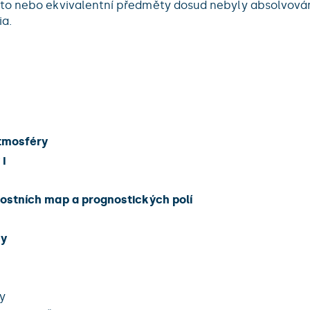
yto nebo ekvivalentní předměty dosud nebyly absolvován
ia.
tmosféry
I
nostních map a prognostických polí
ny
y