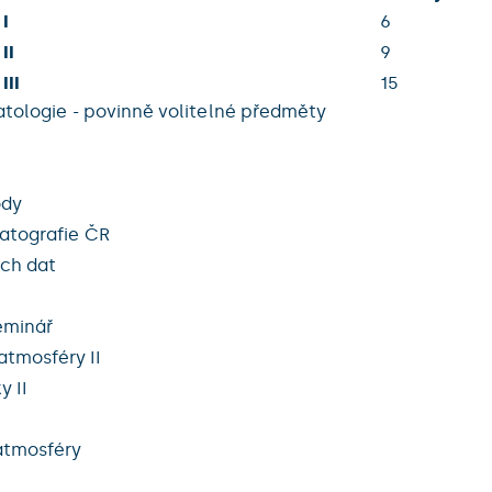
I
6
II
9
III
15
atologie - povinně volitelné předměty
ody
matografie ČR
ích dat
eminář
tmosféry II
 II
atmosféry