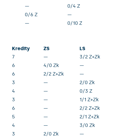
—
0/4 Z
0/6 Z
—
—
0/10 Z
Kredity
ZS
LS
7
—
3/2 Z+Zk
6
4/0 Zk
—
6
2/2 Z+Zk
—
3
—
2/0 Zk
4
—
0/3 Z
3
—
1/1 Z+Zk
6
—
2/2 Z+Zk
5
—
2/1 Z+Zk
4
—
3/0 Zk
3
2/0 Zk
—