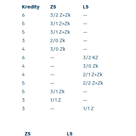
Kredity
ZS
LS
6
3/2 Z+Zk
—
5
3/1 Z+Zk
—
5
3/1 Z+Zk
—
3
2/0 Zk
—
4
3/0 Zk
—
6
—
3/2 KZ
4
—
3/0 Zk
4
—
2/1 Z+Zk
5
—
2/2 Z+Zk
5
3/1 Zk
—
3
1/1 Z
—
3
—
1/1 Z
ZS
LS