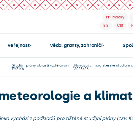
Přijímačky
SIS
CIS
Veřejnost
Věda, granty, zahraničí
Spo
Studijní plány oblasti vzdělávání
Navazující magisterské studium
FYZIKA
2025/26
 meteorologie a klimat
ánka vychází z podkladů pro tištěné studijní plány (tzv. Ka