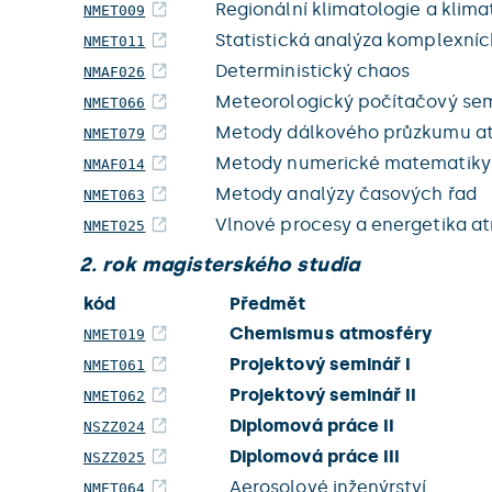
Regionální klimatologie a klima
NMET009
Statistická analýza komplexníc
NMET011
Deterministický chaos
NMAF026
Meteorologický počítačový se
NMET066
Metody dálkového průzkumu at
NMET079
Metody numerické matematiky 
NMAF014
Metody analýzy časových řad
NMET063
Vlnové procesy a energetika a
NMET025
2. rok magisterského studia
kód
Předmět
Chemismus atmosféry
NMET019
Projektový seminář I
NMET061
Projektový seminář II
NMET062
Diplomová práce II
NSZZ024
Diplomová práce III
NSZZ025
Aerosolové inženýrství
NMET064