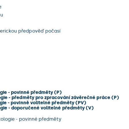
e
mu
erickou předpověď počasí
gie - povinné předměty (P)
ogie - předměty pro zpracování závěrečné práce (P)
gie - povinně volitelné předměty (PV)
ogie - doporučené volitelné předměty (V)
atologie - povinné předměty