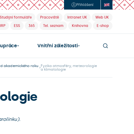
Přihlášení
Studijní formuláře
Pracoviště
Intranet UK
Web UK
HRP
ESS
365
Tel. seznam
Knihovna
E-shop
lupráce
Vnitřní záležitosti
 od akademického roku
Fyzika atmosféry, meteorologie
a klimatologie
ologie
rolinku).