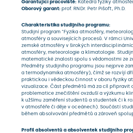
Garantující pracoviště:
Katedra fyziky atmosfé
Oborový garant:
prof. RNDr. Petr Pišoft, Ph.D.
Charakteristika studijního programu:
Studijní program "Fyzika atmosféry, meteorolog
atmosféry a souvisejících procesů. V rámci Un
zemské atmosféry v širokých interdisciplinárníc
atmosféry, meteorologie a klimatologie. Studij
matematické znalosti spolu s vědomostmi ze zá
Předměty studijního programu jsou nejprve zam
a termodynamika atmosféry), čímž se rozvíjí dř
praktickou i vědeckou činnost v oboru fyziky a
vizualizace. Část předmětů má za cíl připravit
problematice znečištění ovzduší a výzkumu kli
k užšímu zaměření studentů a studentek či k roz
v atmosféře či děje v oceánech). Součástí stu
během absolvování předmětů a zároveň spolu
Profil absolventů a absolventek studijního pro