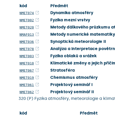
kód
Předmět
Dynamika atmosféry
NMET074
Fyzika mezní vrstvy
NMET002
Metody dálkového průzkumu a
NMET020
Metody numerické matematiky 
NMAF013
Synoptická meteorologie II
NMET036
Analýza a interpretace povětr
NMET078
Fyzika oblaků a srážek
NMET003
Klimatické změny a jejich příči
NMET010
Stratosféra
NMET067
Chemismus atmosféry
NMET019
Projektový seminář I
NMET061
Projektový seminář II
NMET062
320 (P) Fyzika atmosféry, meteorologie a klim
kód
Předmět