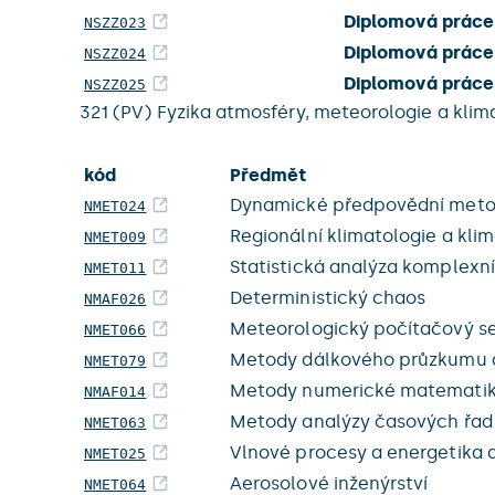
Diplomová práce 
NSZZ023
Diplomová práce 
NSZZ024
Diplomová práce 
NSZZ025
321 (PV) Fyzika atmosféry, meteorologie a klim
kód
Předmět
Dynamické předpovědní met
NMET024
Regionální klimatologie a kli
NMET009
Statistická analýza komplexn
NMET011
Deterministický chaos
NMAF026
Meteorologický počítačový s
NMET066
Metody dálkového průzkumu a
NMET079
Metody numerické matematiky
NMAF014
Metody analýzy časových řad
NMET063
Vlnové procesy a energetika 
NMET025
Aerosolové inženýrství
NMET064