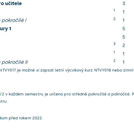
o učitele
3
1
1
2
 pokročilé I
1
ury 1
5
5
3
2
1
1
2
pokročilé II
1
TVY017 je možné si zapsat letní výcvikový kurz NTVY018 nebo zimní 
2 v každém semestru je určena pro středně pokročilé a pokročilé. P
tru.
udium před rokem 2022.