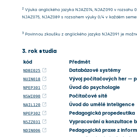
2
Výuka anglického jazyka NJAZ074, NJAZ090 v rozsahu 0/
NJAZ075, NJAZ089 s rozsahem výuky 0/4 v každém semes
3
Povinnou zkoušku z anglického jazyka NJAZ091 je možné
3. rok studia
kód
Předmět
Databázové systémy
NDBI025
Vývoj počítačových her — p
NUIN018
Úvod do psychologie
NPEP301
Počítačové sítě
NSWI090
Úvod do umělé inteligence
NAIL120
Pedagogická propedeutika
NPEP302
Vypracování a konzultace 
NSZZ031
Pedagogická praxe z inform
NDIN006