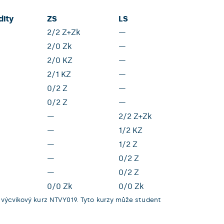
dity
ZS
LS
2/2 Z+Zk
—
2/0 Zk
—
2/0 KZ
—
2/1 KZ
—
0/2 Z
—
0/2 Z
—
—
2/2 Z+Zk
—
1/2 KZ
—
1/2 Z
—
0/2 Z
—
0/2 Z
0/0 Zk
0/0 Zk
výcvikový kurz NTVY019. Tyto kurzy může student