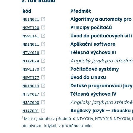
2. rok studia
kód
Předmět
Algoritmy a automaty pro 
NUIN021
Principy počítačů
NSWI120
Úvod do počítačových sítí
NSWI141
Aplikační software
NDIN011
Tělesná výchova III
NTVY016
Anglický jazyk pro středně 
NJAZ074
Počítačové systémy
NSWI170
Úvod do Linuxu
NSWI177
Dětské programovací jaz
NDIN019
Tělesná výchova IV
NTVY017
Anglický jazyk pro středně
NJAZ090
Anglický jazyk — zkouška 
NJAZ091
1
Místo jednoho z předmětů NTVY014, NTVY015, NTVY016, N
absolvovat kdykoli v průběhu studia.