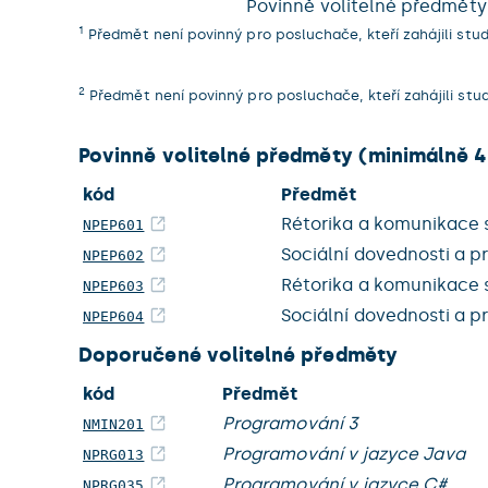
Povinně volitelné předměty
1
Předmět není povinný pro posluchače, kteří zahájili stu
2
Předmět není povinný pro posluchače, kteří zahájili st
Povinně volitelné předměty (minimálně 4
kód
Předmět
Rétorika a komunikace s
NPEP601
Sociální dovednosti a pr
NPEP602
Rétorika a komunikace s 
NPEP603
Sociální dovednosti a pr
NPEP604
Doporučené volitelné předměty
kód
Předmět
Programování 3
NMIN201
Programování v jazyce Java
NPRG013
Programování v jazyce C#
NPRG035