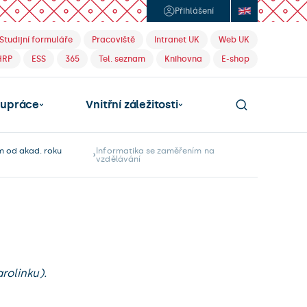
Přihlášení
Studijní formuláře
Pracoviště
Intranet UK
Web UK
HRP
ESS
365
Tel. seznam
Knihovna
E-shop
lupráce
Vnitřní záležitosti
m od akad. roku
Informatika se zaměřením na
vzdělávání
rolinku).