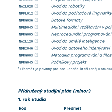
Úvod do robotiky
NAIL028
Úvod do počítačové lingvistiky
NPFL012
Datové formáty
NPRG036
Multimediální vzdělávání v po
NPED045
Neprocedurální programování
NPRG005
Úvod do umělé inteligence
NAIL120
Úvod do datového inženýrství
NDBI046
Metodika programování a filoz
NPRG003
Ročníkový projekt
NPRG045
1
Předmět je povinný pro posluchače, kteří zahájili studi
Přidružený studijní plán (minor)
1. rok studia
kód
Předmět