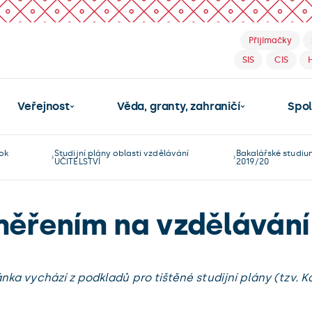
Přijímačky
SIS
CIS
Veřejnost
Věda, granty, zahraničí
Spo
ok
Studijní plány oblasti vzdělávání
Bakalářské studiu
UČITELSTVÍ
2019/20
měřením na vzdělávání
ánka vychází z podkladů pro tištěné studijní plány (tzv. Ka