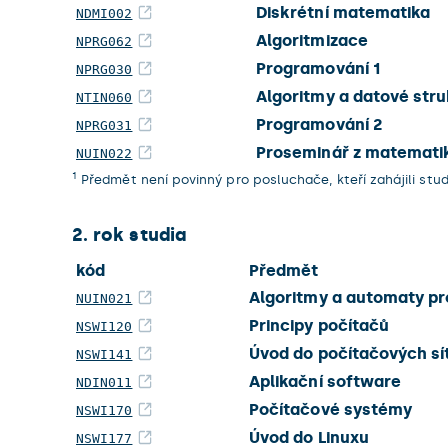
Diskrétní matematika
NDMI002
Algoritmizace
NPRG062
Programování 1
NPRG030
Algoritmy a datové stru
NTIN060
Programování 2
NPRG031
Proseminář z matemati
NUIN022
1
Předmět není povinný pro posluchače, kteří zahájili st
2. rok studia
kód
Předmět
Algoritmy a automaty pr
NUIN021
Principy počítačů
NSWI120
Úvod do počítačových sít
NSWI141
Aplikační software
NDIN011
Počítačové systémy
NSWI170
Úvod do Linuxu
NSWI177