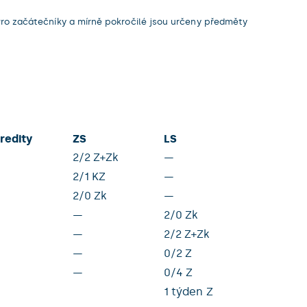
ro začátečníky a mírně pokročilé jsou určeny předměty
redity
ZS
LS
2/2 Z+Zk
—
2/1 KZ
—
2/0 Zk
—
—
2/0 Zk
—
2/2 Z+Zk
—
0/2 Z
—
0/4 Z
1 týden Z