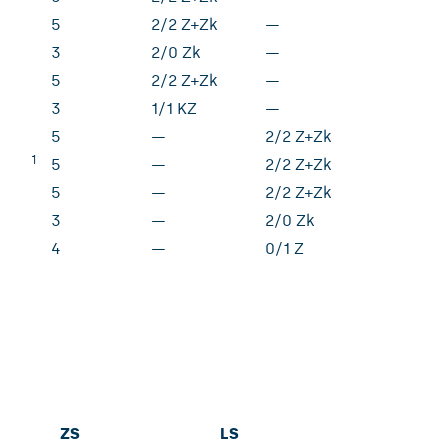
5
2/2 Z+Zk
—
3
2/0 Zk
—
5
2/2 Z+Zk
—
3
1/1 KZ
—
5
—
2/2 Z+Zk
1
5
—
2/2 Z+Zk
5
—
2/2 Z+Zk
3
—
2/0 Zk
4
—
0/1 Z
ZS
LS