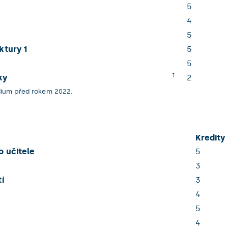
5
4
5
ktury 1
5
5
1
ky
2
udium před rokem 2022.
Kredity
o učitele
5
3
í
3
4
5
4