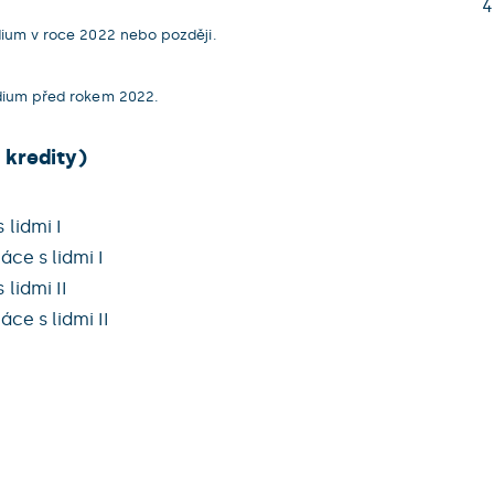
4
dium v roce 2022 nebo později.
udium před rokem 2022.
 kredity)
 lidmi I
áce s lidmi I
lidmi II
áce s lidmi II