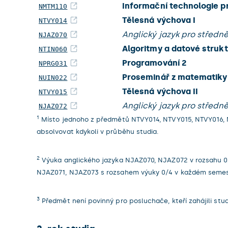
Informační technologie pr
NMTM110
Tělesná výchova I
NTVY014
Anglický jazyk pro středně
NJAZ070
Algoritmy a datové strukt
NTIN060
Programování 2
NPRG031
Proseminář z matematiky
NUIN022
Tělesná výchova II
NTVY015
Anglický jazyk pro středně 
NJAZ072
1
Místo jednoho z předmětů NTVY014, NTVY015, NTVY016, N
absolvovat kdykoli v průběhu studia.
2
Výuka anglického jazyka NJAZ070, NJAZ072 v rozsahu 0/
NJAZ071, NJAZ073 s rozsahem výuky 0/4 v každém semes
3
Předmět není povinný pro posluchače, kteří zahájili st