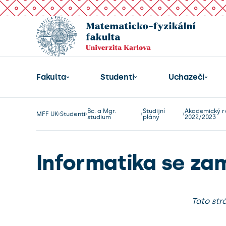
Fakulta
Studenti
Uchazeči
Bc. a Mgr.
Studijní
Akademický r
MFF UK
Studenti
studium
plány
2022/2023
Informatika se za
Tato str