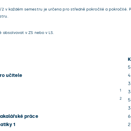
2 v každém semestru je určena pro středně pokročilé a pokročilé. P
tru.
 absolvovat v ZS nebo v LS.
K
5
ro učitele
4
3
1
3
2
5
3
bakalářské práce
6
atiky 1
2