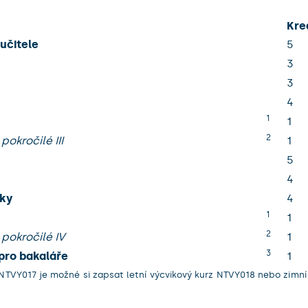
Kre
učitele
5
3
3
4
1
1
2
pokročilé III
1
5
4
yky
4
1
1
2
 pokročilé IV
1
3
pro bakaláře
1
TVY017 je možné si zapsat letní výcvikový kurz NTVY018 nebo zimní 