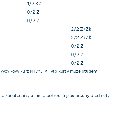
1/2 KZ
—
0/2 Z
—
0/2 Z
—
—
2/2 Z+Zk
—
2/2 Z+Zk
—
0/2 Z
—
0/2 Z
—
0/2 Z
výcvikový kurz NTVY019. Tyto kurzy může student
ro začátečníky a mírně pokročilé jsou určeny předměty