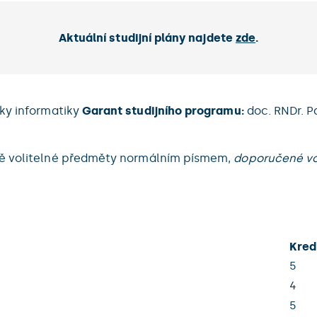
Aktuální studijní plány najdete
zde
.
ky informatiky
Garant studijního programu:
doc. RNDr. P
ně volitelné předměty normálním písmem,
doporučené vo
Kred
5
4
5