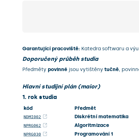
Garantující pracoviště:
Katedra softwaru a výu
Doporučený průběh studia
Předměty
povinné
jsou vytištěny
tučně
, povin
Hlavní studijní plán (maior)
1. rok studia
kód
Předmět
Diskrétní matematika
NDMI002
Algoritmizace
NPRG062
Programování 1
NPRG030