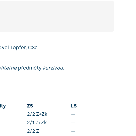
avel Töpfer, CSc.
litelné
předměty
kurzívou
.
ity
ZS
LS
2/2 Z+Zk
—
2/1 Z+Zk
—
2/2 Z
—