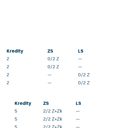
Kredity
ZS
LS
2
0/2 Z
—
2
0/2 Z
—
2
—
0/2 Z
2
—
0/2 Z
Kredity
ZS
LS
5
2/2 Z+Zk
—
5
2/2 Z+Zk
—
5
2/2 Z+Zk
—