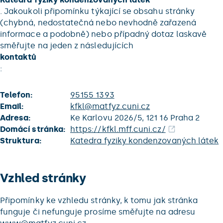
. Jakoukoli připomínku týkající se obsahu stránky
(chybná, nedostatečná nebo nevhodně zařazená
informace a podobně) nebo případný dotaz laskavě
směřujte na jeden z následujících
kontaktů
:
Telefon:
95155 1393
Email:
kfkl@matfyz.cuni.cz
Adresa:
Ke Karlovu 2026/5, 121 16 Praha 2
Domácí stránka:
https://kfkl.mff.cuni.cz/
Struktura:
Katedra fyziky kondenzovaných látek
Vzhled stránky
Připomínky ke vzhledu stránky, k tomu jak stránka
funguje či nefunguje prosíme směřujte na adresu