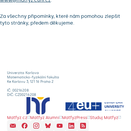
www@matfyz.cuni.cz
.
Za všechny připomínky, které nám pomohou zlepšit
tyto stránky, předem děkujeme.
Univerzita Karlova
Matematicko-fyzikální fakulta
Ke Karlovu 3, 121 16 Praha 2
IČ: 00216208
DIČ: CZ00216208
Matfyz.cz
Matfyz Alumni
MatfyzPress
Studuj Matfyz