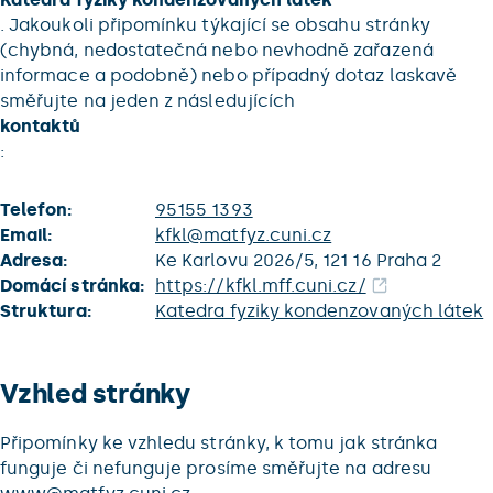
. Jakoukoli připomínku týkající se obsahu stránky
(chybná, nedostatečná nebo nevhodně zařazená
informace a podobně) nebo případný dotaz laskavě
směřujte na jeden z následujících
kontaktů
:
Telefon:
95155 1393
Email:
kfkl@matfyz.cuni.cz
Adresa:
Ke Karlovu 2026/5, 121 16 Praha 2
Domácí stránka:
https://kfkl.mff.cuni.cz/
Struktura:
Katedra fyziky kondenzovaných látek
Vzhled stránky
Připomínky ke vzhledu stránky, k tomu jak stránka
funguje či nefunguje prosíme směřujte na adresu