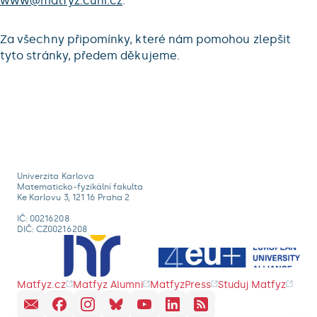
www@matfyz.cuni.cz
.
Za všechny připomínky, které nám pomohou zlepšit
tyto stránky, předem děkujeme.
Univerzita Karlova
Matematicko-fyzikální fakulta
Ke Karlovu 3, 121 16 Praha 2
IČ: 00216208
DIČ: CZ00216208
Matfyz.cz
Matfyz Alumni
MatfyzPress
Studuj Matfyz