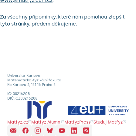
www@matfyz.cuni.cz
.
Za všechny připomínky, které nám pomohou zlepšit
tyto stránky, předem děkujeme.
Univerzita Karlova
Matematicko-fyzikální fakulta
Ke Karlovu 3, 121 16 Praha 2
IČ: 00216208
DIČ: CZ00216208
Matfyz.cz
Matfyz Alumni
MatfyzPress
Studuj Matfyz