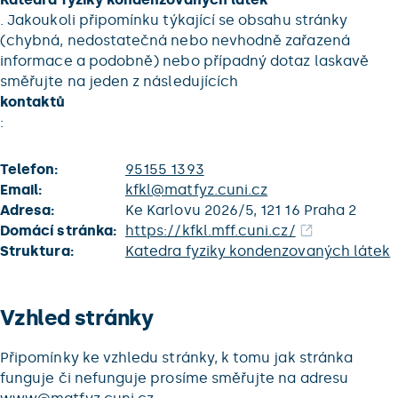
. Jakoukoli připomínku týkající se obsahu stránky
(chybná, nedostatečná nebo nevhodně zařazená
informace a podobně) nebo případný dotaz laskavě
směřujte na jeden z následujících
kontaktů
:
Telefon:
95155 1393
Email:
kfkl@matfyz.cuni.cz
Adresa:
Ke Karlovu 2026/5, 121 16 Praha 2
Domácí stránka:
https://kfkl.mff.cuni.cz/
Struktura:
Katedra fyziky kondenzovaných látek
Vzhled stránky
Připomínky ke vzhledu stránky, k tomu jak stránka
funguje či nefunguje prosíme směřujte na adresu