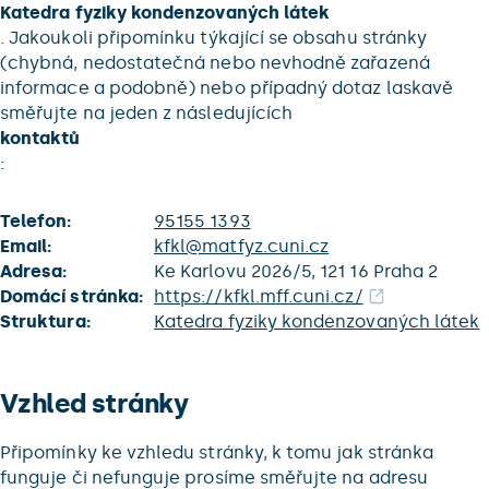
Katedra fyziky kondenzovaných látek
. Jakoukoli připomínku týkající se obsahu stránky
(chybná, nedostatečná nebo nevhodně zařazená
informace a podobně) nebo případný dotaz laskavě
směřujte na jeden z následujících
kontaktů
:
Telefon:
95155 1393
Email:
kfkl@matfyz.cuni.cz
Adresa:
Ke Karlovu 2026/5, 121 16 Praha 2
Domácí stránka:
https://kfkl.mff.cuni.cz/
Struktura:
Katedra fyziky kondenzovaných látek
Vzhled stránky
Připomínky ke vzhledu stránky, k tomu jak stránka
funguje či nefunguje prosíme směřujte na adresu