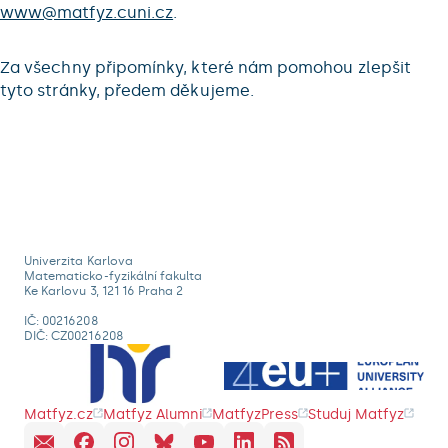
www@matfyz.cuni.cz
.
Za všechny připomínky, které nám pomohou zlepšit
tyto stránky, předem děkujeme.
Univerzita Karlova
Matematicko-fyzikální fakulta
Ke Karlovu 3, 121 16 Praha 2
IČ: 00216208
DIČ: CZ00216208
Matfyz.cz
Matfyz Alumni
MatfyzPress
Studuj Matfyz