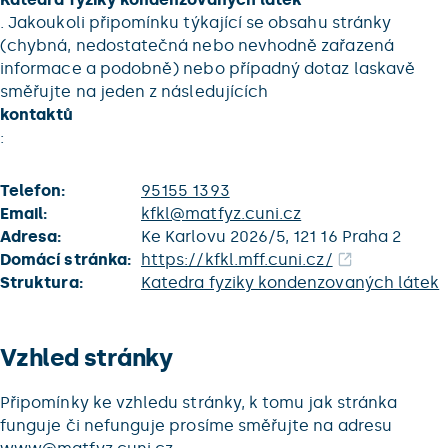
. Jakoukoli připomínku týkající se obsahu stránky
(chybná, nedostatečná nebo nevhodně zařazená
informace a podobně) nebo případný dotaz laskavě
směřujte na jeden z následujících
kontaktů
:
Telefon:
95155 1393
Email:
kfkl@matfyz.cuni.cz
Adresa:
Ke Karlovu 2026/5, 121 16 Praha 2
Domácí stránka:
https://kfkl.mff.cuni.cz/
Struktura:
Katedra fyziky kondenzovaných látek
Vzhled stránky
Připomínky ke vzhledu stránky, k tomu jak stránka
funguje či nefunguje prosíme směřujte na adresu