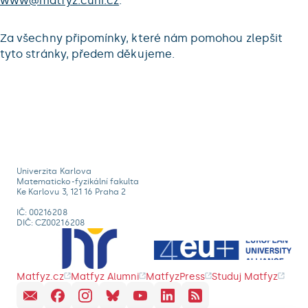
www@matfyz.cuni.cz
.
Za všechny připomínky, které nám pomohou zlepšit
tyto stránky, předem děkujeme.
Univerzita Karlova
Matematicko-fyzikální fakulta
Ke Karlovu 3, 121 16 Praha 2
IČ: 00216208
DIČ: CZ00216208
Matfyz.cz
Matfyz Alumni
MatfyzPress
Studuj Matfyz