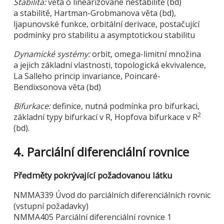
Stabilita:
věta o linearizované nestabilitě (bd)
a stabilitě, Hartman-Grobmanova věta (bd),
ljapunovské funkce, orbitální derivace, postačující
podmínky pro stabilitu a asymptotickou stabilitu
Dynamické systémy:
orbit, omega-limitní množina
a jejich základní vlastnosti, topologická ekvivalence,
La Salleho princip invariance, Poincaré-
Bendixsonova věta (bd)
Bifurkace:
definice, nutná podmínka pro bifurkaci,
2
základní typy bifurkací v R, Hopfova bifurkace v R
(bd).
4. Parciální diferenciální rovnice
Předměty pokrývající požadovanou látku
NMMA339 Úvod do parciálních diferenciálních rovnic
(vstupní požadavky)
NMMA405 Parciální diferenciální rovnice 1