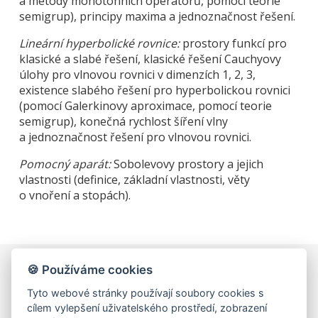
a metody monotonních operátorů, pomocí teorie
semigrup), principy maxima a jednoznačnost řešení.
Lineární hyperbolické rovnice:
prostory funkcí pro
klasické a slabé řešení, klasické řešení Cauchyovy
úlohy pro vlnovou rovnici v dimenzích 1, 2, 3,
existence slabého řešení pro hyperbolickou rovnici
(pomocí Galerkinovy aproximace, pomocí teorie
semigrup), konečná rychlost šíření vlny
a jednoznačnost řešení pro vlnovou rovnici.
Pomocný aparát:
Sobolevovy prostory a jejich
vlastnosti (definice, základní vlastnosti, věty
o vnoření a stopách).
🍪 Používáme cookies
Univerzita Karlova, Matematicko-fyzikální fakulta,
Tyto webové stránky používají soubory cookies s
Matematická sekce
cílem vylepšení uživatelského prostředí, zobrazení
Sokolovská 49/83, 186 75 Praha 8