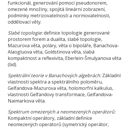
funkcionál, generování pomocí pseudonorem,
omezené množiny, spojitá lineární zobrazení,
podmínky metrizovatelnosti a normovatelnosti,
oddělovací věty.
Slabé topologie:
definice topologie generované
prostorem forem a dualita, slabé topologie,
Mazurova věta, poláry, věta o bipoláře, Banachova-
Alaogluova věta, Goldstinova věta, slabá
kompaktnost a reflexivita, Eberlein-Šmulyanova věta
(bd).
Spektrální teorie v Banachových algebrách:
Základní
vlastnosti spektra a spektrálního poloměru,
Gelfandova-Mazurova věta, holomorfní kalkulus,
vlastnosti Gelfandovy transformace, Gelfandova-
Naimarkova věta.
Spektrum omezených a neomezených operátorů:
Kompaktní operátory, základní definice
neomezených operátorů (symetrický operátor,