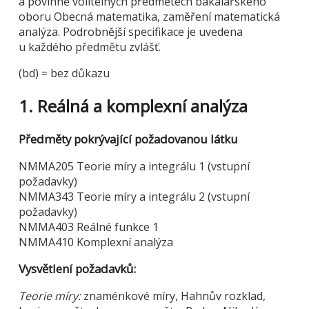
a povinně volitelných předmětech bakalářského
oboru Obecná matematika, zaměření matematická
analýza. Podrobnější specifikace je uvedena
u každého předmětu zvlášť.
(bd) = bez důkazu
1. Reálná a komplexní analýza
Předměty pokrývající požadovanou látku
NMMA205 Teorie míry a integrálu 1 (vstupní
požadavky)
NMMA343 Teorie míry a integrálu 2 (vstupní
požadavky)
NMMA403 Reálné funkce 1
NMMA410 Komplexní analýza
Vysvětlení požadavků:
Teorie míry:
znaménkové míry, Hahnův rozklad,