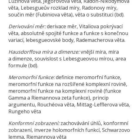
Luzinova věta, Jegorovova věta, Radon-Nikodýmova
věta, Lebesgueův rozklad míry, Radonovy míry,
součin měr (Fubiniova věta), věta o substituci (bd).
Derivování měr:
derivace měr, Vitaliova pokrývací
věta, absolutně spojité funkce a funkce s konečnou
variací, lebesgueovské body, Rademacherova věta.
Hausdorffova míra a dimenze:
vnější míra, míra
a dimenze, souvislost s Lebesgueovou mírou, area
formule (bd).
Meromorfní funkce:
definice meromorfní funkce,
meromorfní funkce na rozšířené komplexní rovině,
meromorfní funkce na komplexní rovině (funkce
Gamma a Riemannova zeta funkce), princip
argumentu, Rouchéova věta, Mittag-Lefflerova věta,
Rungeho věta
Konformní zobrazení:
zachovávání úhlů, konformní
zobrazení, inverze holomorfních funkcí, Schwarzovo
lemma, Riemannova věta