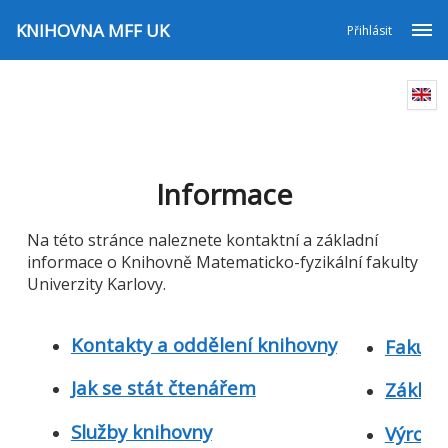
KNIHOVNA MFF UK
Přihlásit
Informace
Na této stránce naleznete kontaktní a základní
informace o Knihovně Matematicko-fyzikální fakulty
Univerzity Karlovy.
Kontakty a oddělení knihovny
Fakult
Jak se stát čtenářem
Základ
Služby knihovny
Výročn