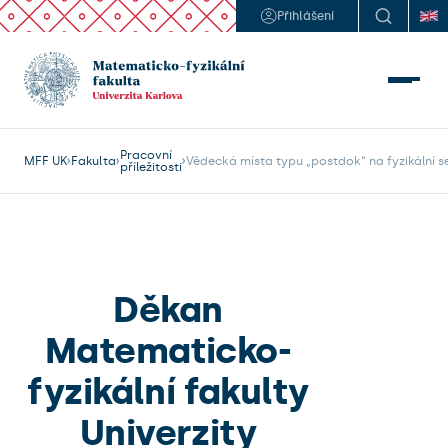
Přihlášení
Pracovní
MFF UK
Fakulta
Vědecká místa typu „postdok“ na fyzikální se
příležitosti
Děkan
Matematicko-
fyzikální fakulty
Univerzity