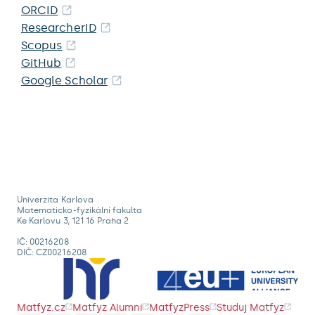
ORCID
ResearcherID
Scopus
GitHub
Google Scholar
Univerzita Karlova
Matematicko-fyzikální fakulta
Ke Karlovu 3, 121 16 Praha 2
IČ: 00216208
DIČ: CZ00216208
Matfyz.cz
Matfyz Alumni
MatfyzPress
Studuj Matfyz