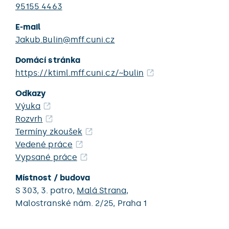
95155 4463
E-mail
Jakub.Bulin@mff.cuni.cz
Domácí stránka
https://ktiml.mff.cuni.cz/~bulin
Odkazy
Výuka
Rozvrh
Termíny zkoušek
Vedené práce
Vypsané práce
Místnost / budova
S 303,
3. patro,
Malá Strana
,
Malostranské nám. 2/25,
Praha 1