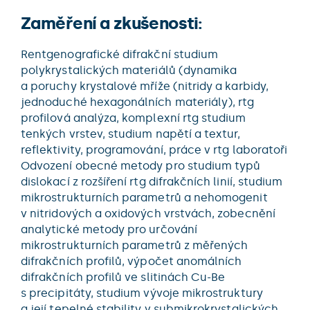
Zaměření a zkušenosti:
Rentgenografické difrakční studium
polykrystalických materiálů (dynamika
a poruchy krystalové mříže (nitridy a karbidy,
jednoduché hexagonálních materiály), rtg
profilová analýza, komplexní rtg studium
tenkých vrstev, studium napětí a textur,
reflektivity, programování, práce v rtg laboratoři
Odvození obecné metody pro studium typů
dislokací z rozšíření rtg difrakčních linií, studium
mikrostrukturních parametrů a nehomogenit
v nitridových a oxidových vrstvách, zobecnění
analytické metody pro určování
mikrostrukturních parametrů z měřených
difrakčních profilů, výpočet anomálních
difrakčních profilů ve slitinách Cu-Be
s precipitáty, studium vývoje mikrostruktury
a její tepelné stability v submikrokrystalických