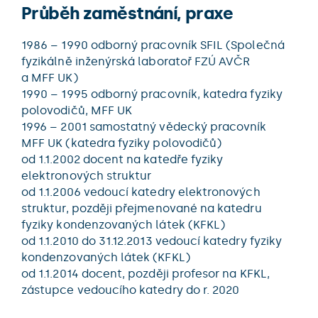
Průběh zaměstnání, praxe
1986 – 1990 odborný pracovník SFIL (Společná
fyzikálně inženýrská laboratoř FZÚ AVČR
a MFF UK)
1990 – 1995 odborný pracovník, katedra fyziky
polovodičů, MFF UK
1996 – 2001 samostatný vědecký pracovník
MFF UK (katedra fyziky polovodičů)
od 1.1.2002 docent na katedře fyziky
elektronových struktur
od 1.1.2006 vedoucí katedry elektronových
struktur, později přejmenované na katedru
fyziky kondenzovaných látek (KFKL)
od 1.1.2010 do 31.12.2013 vedoucí katedry fyziky
kondenzovaných látek (KFKL)
od 1.1.2014 docent, později profesor na KFKL,
zástupce vedoucího katedry do r. 2020