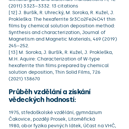
(2011) 3323–3332. 13 citations
[12] J. Buršík, R. Uhrecký, M. Soroka, R. Kužel, J.
Prokleška: The hexaferrite Sr3Co2Fe24O41 thin
films by chemical solution deposition method:
Synthesis and characterization, Journal of
Magnetism and Magnetic Materials, 469 (2019)
245–252.
[13] M. Soroka, J. Buršík, R. Kužel, J. Prokleška,
M.H. Aquire: Characterization of W-type
hexaferrite thin films prepared by chemical
solution deposition, Thin Solid Films, 726
(2021) 138670
Průběh vzdělání a získání
vědeckých hodností:
1975, středoškolské vzdělání, gymnázium
Čakovice, později Prosek, Litoměřická
1980, obor fyzika pevných látek, Účast na VHČ,