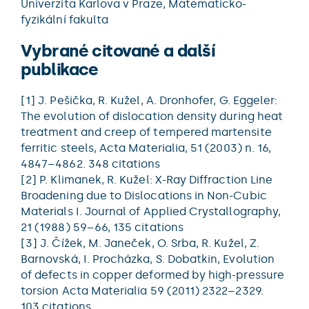
Univerzita Karlova v Praze, Matematicko-
fyzikální fakulta
Vybrané citované a další
publikace
[1] J. Pešička, R. Kužel, A. Dronhofer, G. Eggeler:
The evolution of dislocation density during heat
treatment and creep of tempered martensite
ferritic steels, Acta Materialia, 51 (2003) n. 16,
4847–4862. 348 citations
[2] P. Klimanek, R. Kužel: X-Ray Diffraction Line
Broadening due to Dislocations in Non-Cubic
Materials I. Journal of Applied Crystallography,
21 (1988) 59–66, 135 citations
[3] J. Čížek, M. Janeček, O. Srba, R. Kužel, Z.
Barnovská, I. Procházka, S. Dobatkin, Evolution
of defects in copper deformed by high-pressure
torsion Acta Materialia 59 (2011) 2322–2329.
103 citations