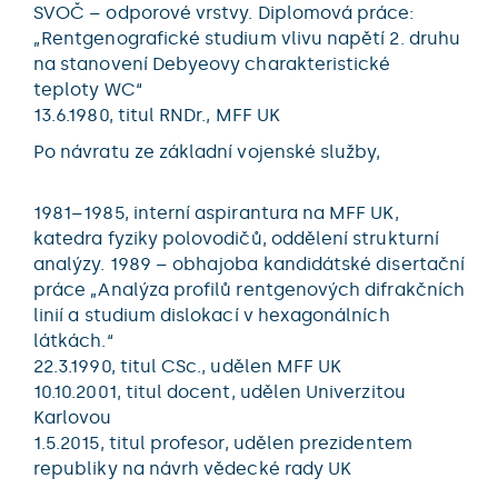
SVOČ – odporové vrstvy. Diplomová práce:
„Rentgenografické studium vlivu napětí 2. druhu
na stanovení Debyeovy charakteristické
teploty WC“
13.6.1980, titul RNDr., MFF UK
Po návratu ze základní vojenské služby,
1981–1985, interní aspirantura na MFF UK,
katedra fyziky polovodičů, oddělení strukturní
analýzy. 1989 – obhajoba kandidátské disertační
práce „Analýza profilů rentgenových difrakčních
linií a studium dislokací v hexagonálních
látkách.“
22.3.1990, titul CSc., udělen MFF UK
10.10.2001, titul docent, udělen Univerzitou
Karlovou
1.5.2015, titul profesor, udělen prezidentem
republiky na návrh vědecké rady UK