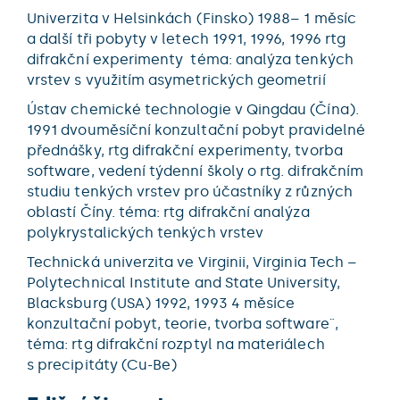
Univerzita v Helsinkách (Finsko) 1988– 1 měsíc
a další tři pobyty v letech 1991, 1996, 1996 rtg
difrakční experimenty téma: analýza tenkých
vrstev s využitím asymetrických geometrií
Ústav chemické technologie v Qingdau (Čína).
1991 dvouměsíční konzultační pobyt pravidelné
přednášky, rtg difrakční experimenty, tvorba
software, vedení týdenní školy o rtg. difrakčním
studiu tenkých vrstev pro účastníky z různých
oblastí Číny. téma: rtg difrakční analýza
polykrystalických tenkých vrstev
Technická univerzita ve Virginii, Virginia Tech –
Polytechnical Institute and State University,
Blacksburg (USA) 1992, 1993 4 měsíce
konzultační pobyt, teorie, tvorba software¨,
téma: rtg difrakční rozptyl na materiálech
s precipitáty (Cu-Be)