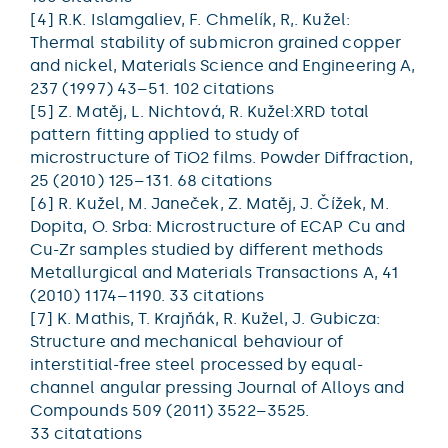
[4] R.K. Islamgaliev, F. Chmelík, R,. Kužel:
Thermal stability of submicron grained copper
and nickel, Materials Science and Engineering A,
237 (1997) 43–51. 102 citations
[5] Z. Matěj, L. Nichtová, R. Kužel:XRD total
pattern fitting applied to study of
microstructure of TiO2 films. Powder Diffraction,
25 (2010) 125–131. 68 citations
[6] R. Kužel, M. Janeček, Z. Matěj, J. Čížek, M.
Dopita, O. Srba: Microstructure of ECAP Cu and
Cu-Zr samples studied by different methods
Metallurgical and Materials Transactions A, 41
(2010) 1174–1190. 33 citations
[7] K. Mathis, T. Krajňák, R. Kužel, J. Gubicza:
Structure and mechanical behaviour of
interstitial-free steel processed by equal-
channel angular pressing Journal of Alloys and
Compounds 509 (2011) 3522–3525.
33 citatations