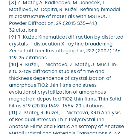
[8] Z. Matěj, A. Kadlecová, M. Janeček, L.
Matějová, M. Dopita, R. Kužel: Refining bimodal
microstructure of materials with MSTRUCT.
Powder Diffraction, 29 (2015 S35–41.)
32 citations
[9] R. Kužel: Kinematical diffraction by distorted
crystals – dislocation X-ray line broadening,
Zeitschrift fuer Kristallographie, 222 (2007) 136–
149. 25 citations
[10] R. Kužel, L. Nichtová, Z. Matěj, J. Musil: In-
situ X-ray diffraction studies of time and
thickness dependence of crystallization of
amorphous TiO2 thin films and stress
evolutionof crystallization of amorphous
magnetron deposited TiO2 thin films. Thin Solid
Films 519 (2010) 1649–1654. 20 citations.
[11] Z. Matěj, R. Kužel, L. Nichtová, XRD Analysis
of Residual Stress in Thin Polycrystalline
Anatase Films and Elastic Anisotropy of Anatase
Metallurgical and Materials Transactions A, 42