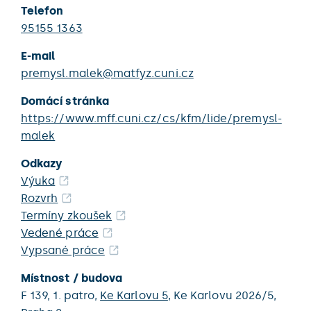
Telefon
95155 1363
E-mail
premysl.malek@matfyz.cuni.cz
Domácí stránka
https://www.mff.cuni.cz/cs/kfm/lide/premysl-
malek
Odkazy
Výuka
Rozvrh
Termíny zkoušek
Vedené práce
Vypsané práce
Místnost / budova
F 139,
1. patro,
Ke Karlovu 5
,
Ke Karlovu 2026/5,