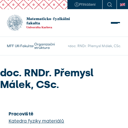
Přihlášení
Organizační
MFF UK
Fakulta
doc. RNDr. Přemysl Málek, CSc.
struktura
doc. RNDr. Přemysl
Málek, CSc.
Pracoviště
Katedra fyziky materiálů