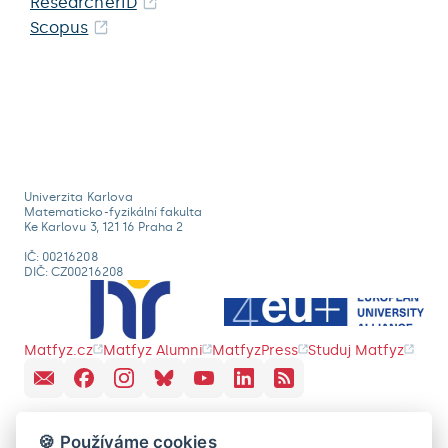
ResearcherID
Scopus
Univerzita Karlova
Matematicko-fyzikální fakulta
Ke Karlovu 3, 121 16 Praha 2
IČ: 00216208
DIČ: CZ00216208
Matfyz.cz
Matfyz Alumni
MatfyzPress
Studuj Matfyz
🍪 Používáme cookies