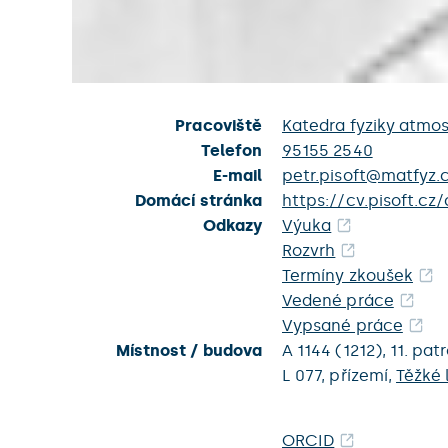
Pracoviště
Katedra fyziky atmos
Telefon
95155 2540
E-mail
petr.pisoft@matfyz.c
Domácí stránka
https://cv.pisoft.cz/
Odkazy
Výuka
Rozvrh
Termíny zkoušek
Vedené práce
Vypsané práce
Místnost / budova
A 1144 (1212),
11. pat
L 077,
přízemí,
Těžké 
ORCID