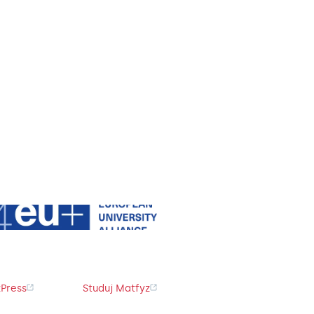
Press
Studuj Matfyz