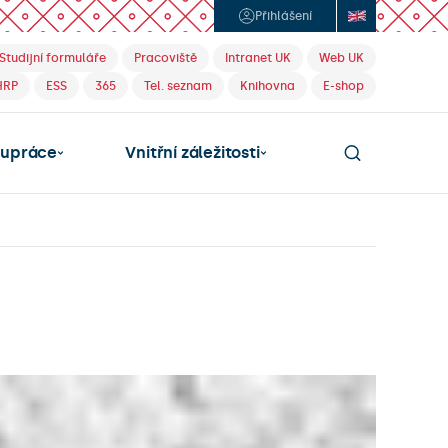
Přihlášení
Studijní formuláře
Pracoviště
Intranet UK
Web UK
HRP
ESS
365
Tel. seznam
Knihovna
E-shop
lupráce
Vnitřní záležitosti