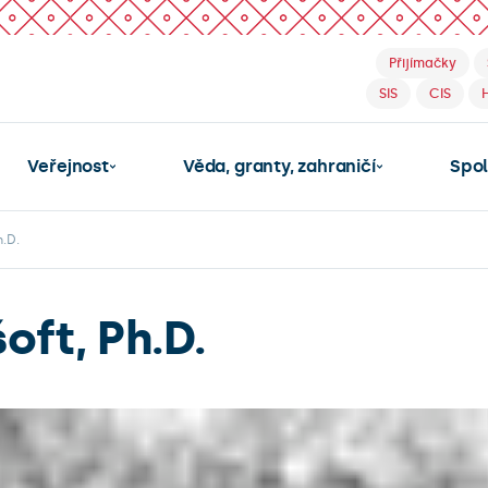
Přijímačky
SIS
CIS
Veřejnost
Věda, granty, zahraničí
Spo
h.D.
šoft, Ph.D.