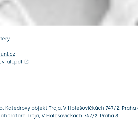
féry
uni.cz
cv-all.pdf
ro,
Katedrový objekt Troja
,
V Holešovičkách 747/2,
Praha 
laboratoře Troja
,
V Holešovičkách 747/2,
Praha 8