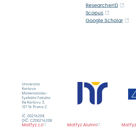
ResearcherID
Scopus
Google Scholar
Univerzita
Karlova
Matematicko-
fyzikální fakulta
Ke Karlovu 3,
121 16 Praha 2
IČ: 00216208
DIČ: CZ00216208
Matfyz.cz
Matfyz Alumni
Matfyz