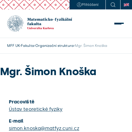
Přihlášení
MFF UK
Fakulta
Organizační struktura
Mgr. Šimon Knoška
Mgr. Šimon Knoška
Pracoviště
Ústav teoretické fyziky
E-mail
simon.knoska@matfyz.cuni.cz