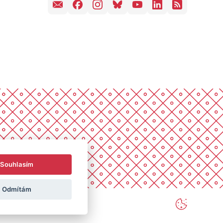
Souhlasím
Odmítám