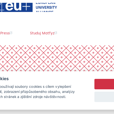
Press
Studuj Matfyz
kies
oužívají soubory cookies s cílem vylepšení
dí, zobrazení přizpůsobeného obsahu, analýzy
 stránek a zjištění zdroje návštěvnosti.
chna práva vyhrazena.