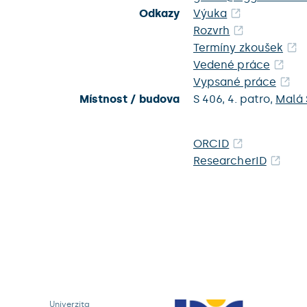
Odkazy
Výuka
Rozvrh
Termíny zkoušek
Vedené práce
Vypsané práce
Místnost / budova
S 406,
4. patro,
Malá 
ORCID
ResearcherID
Univerzita