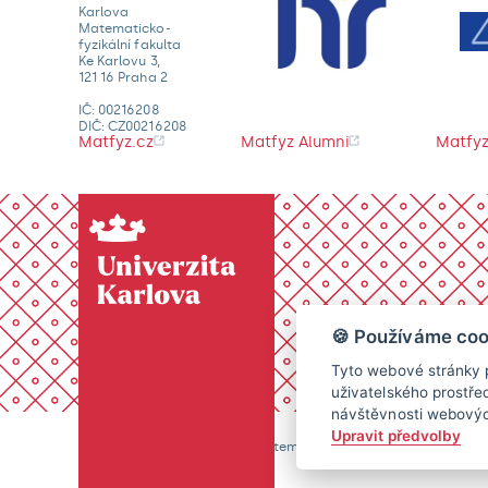
Karlova
Matematicko-
fyzikální fakulta
Ke Karlovu 3,
121 16 Praha 2
IČ: 00216208
DIČ: CZ00216208
Matfyz.cz
Matfyz Alumni
Matfyz
🍪 Používáme coo
Tyto webové stránky p
uživatelského prostře
návštěvnosti webových
Upravit předvolby
© 2026 Univerzita Karlova, Matematicko-fyzikální fakulta. Vše