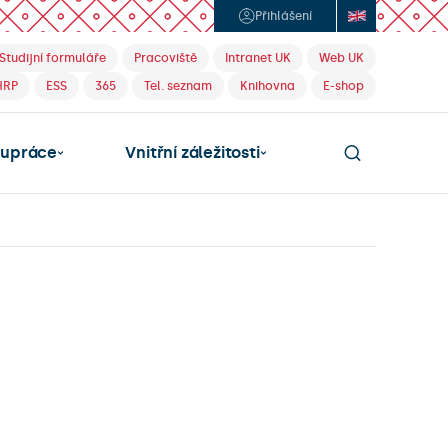
Přihlášení
Studijní formuláře
Pracoviště
Intranet UK
Web UK
HRP
ESS
365
Tel. seznam
Knihovna
E-shop
lupráce
Vnitřní záležitosti