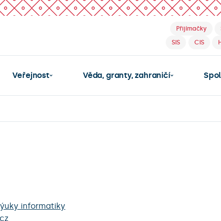
Přijímačky
SIS
CIS
Veřejnost
Věda, granty, zahraničí
Spo
ýuky informatiky
.cz