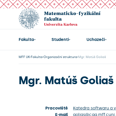
Fakulta
Studenti
Uchazeči
MFF UK
Fakulta
Organizační struktura
Mgr. Matúš Goliaš
Mgr. Matúš Goliaš
Pracoviště
Katedra softwaru a v
E-mail
golias@cgg.mff.cuni