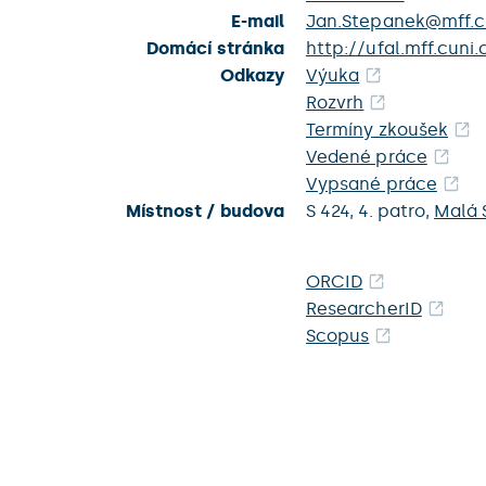
E-mail
Jan.Stepanek@mff.c
Domácí stránka
http://ufal.mff.cuni
Odkazy
Výuka
Rozvrh
Termíny zkoušek
Vedené práce
Vypsané práce
Místnost / budova
S 424,
4. patro,
Malá 
ORCID
ResearcherID
Scopus