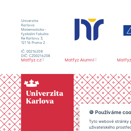
Univerzita
Karlova
Matematicko-
fyzikální fakulta
Ke Karlovu 3,
121 16 Praha 2
IČ: 00216208
DIČ: CZ00216208
Matfyz.cz
Matfyz Alumni
Matfyz
🍪 Používáme coo
Tyto webové stránky p
uživatelského prostře