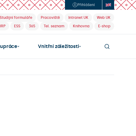
Přihlášení
Studijní formuláře
Pracoviště
Intranet UK
Web UK
HRP
ESS
365
Tel. seznam
Knihovna
E-shop
lupráce
Vnitřní záležitosti