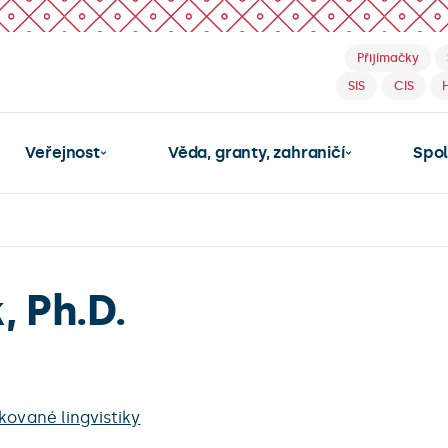
Přijímačky
SIS
CIS
Veřejnost
Věda, granty, zahraničí
Spo
, Ph.D.
kované lingvistiky