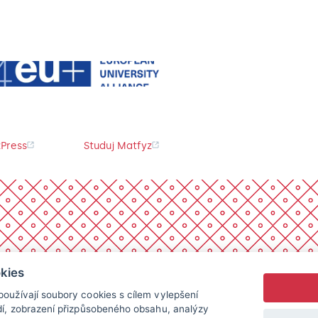
Press
Studuj Matfyz
kies
oužívají soubory cookies s cílem vylepšení
dí, zobrazení přizpůsobeného obsahu, analýzy