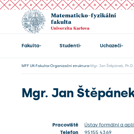
Fakulta
Studenti
Uchazeči
MFF UK
Fakulta
Organizační struktura
Mgr. Jan Štěpánek, Ph.D.
Mgr. Jan Štěpánek
Pracoviště
Ústav formální a apli
Telefon
95155 4369