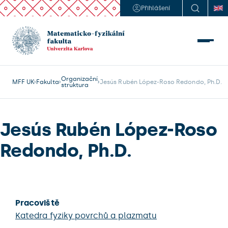
Přihlášení
Organizační
MFF UK
Fakulta
Jesús Rubén López-Roso Redondo, Ph.D.
struktura
Jesús Rubén López-Roso
Redondo, Ph.D.
Pracoviště
Katedra fyziky povrchů a plazmatu