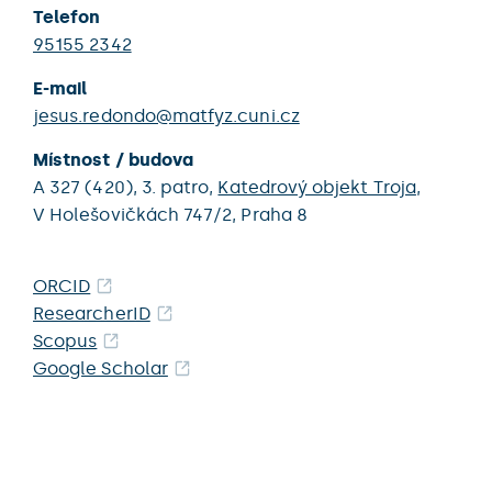
Telefon
95155 2342
E-mail
jesus.redondo@matfyz.cuni.cz
Místnost / budova
A 327 (420),
3. patro,
Katedrový objekt Troja
,
V Holešovičkách 747/2,
Praha 8
ORCID
ResearcherID
Scopus
Google Scholar