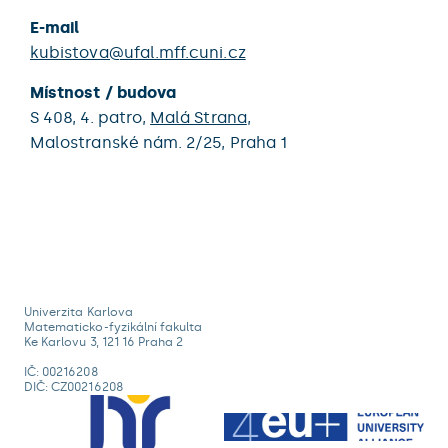
E-mail
kubistova@ufal.mff.cuni.cz
Místnost / budova
S 408,
4. patro,
Malá Strana
,
Malostranské nám. 2/25,
Praha 1
Univerzita Karlova
Matematicko-fyzikální fakulta
Ke Karlovu 3, 121 16 Praha 2
IČ: 00216208
DIČ: CZ00216208