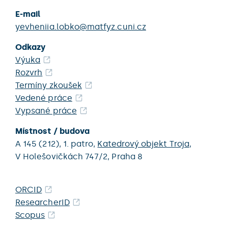
E-mail
yevheniia.lobko@matfyz.cuni.cz
Odkazy
Výuka
Rozvrh
Termíny zkoušek
Vedené práce
Vypsané práce
Místnost / budova
A 145 (212),
1. patro,
Katedrový objekt Troja
,
V Holešovičkách 747/2,
Praha 8
ORCID
ResearcherID
Scopus