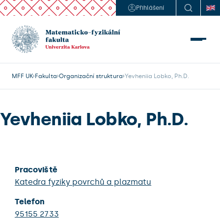
Přihlášení
MFF UK
Fakulta
Organizační struktura
Yevheniia Lobko, Ph.D.
Yevheniia Lobko, Ph.D.
Pracoviště
Katedra fyziky povrchů a plazmatu
Telefon
95155 2733