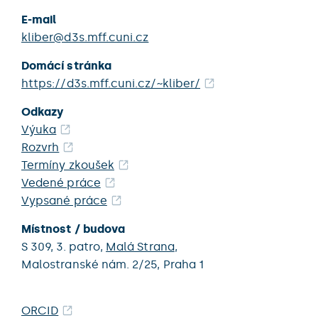
E-mail
kliber@d3s.mff.cuni.cz
Domácí stránka
https://d3s.mff.cuni.cz/~kliber/
Odkazy
Výuka
Rozvrh
Termíny zkoušek
Vedené práce
Vypsané práce
Místnost / budova
S 309,
3. patro,
Malá Strana
,
Malostranské nám. 2/25,
Praha 1
ORCID