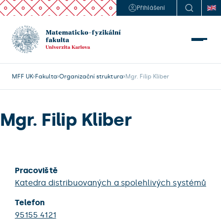
Přihlášení
MFF UK
Fakulta
Organizační struktura
Mgr. Filip Kliber
Mgr. Filip Kliber
Pracoviště
Katedra distribuovaných a spolehlivých systémů
Telefon
95155 4121