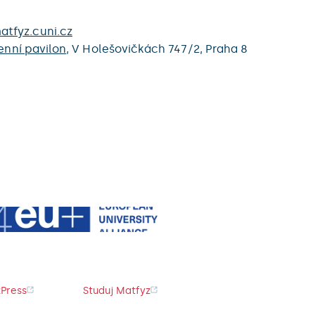
tfyz.cuni.cz
enní pavilon
,
V Holešovičkách 747/2,
Praha 8
Press
Studuj Matfyz