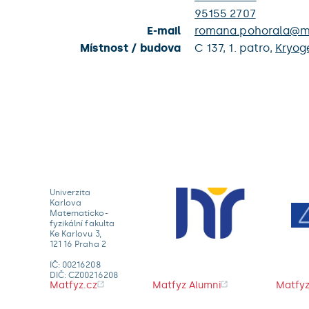
95155 2707
E-mail
romana.pohorala@ma
Místnost / budova
C 137,
1. patro,
Kryog
Univerzita
Karlova
Matematicko-
fyzikální fakulta
Ke Karlovu 3,
121 16 Praha 2
IČ: 00216208
DIČ: CZ00216208
Matfyz.cz
Matfyz Alumni
Matfyz