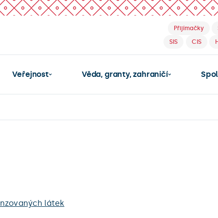
Přijímačky
SIS
CIS
Veřejnost
Věda, granty, zahraničí
Spo
enzovaných látek