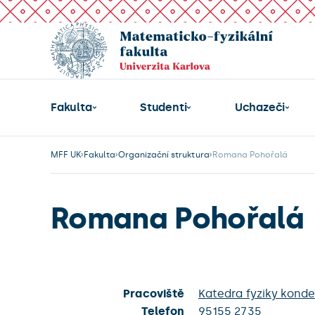
Fakulta
Studenti
Uchazeči
MFF UK
Fakulta
Organizační struktura
Romana Pohořalá
Romana Pohořalá
Pracoviště
Katedra fyziky kond
Telefon
95155 2735