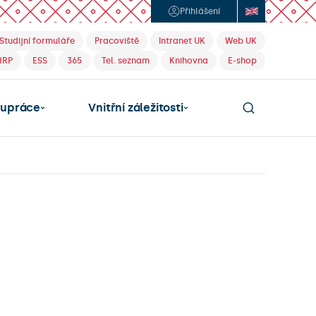
Přihlášení
Studijní formuláře
Pracoviště
Intranet UK
Web UK
HRP
ESS
365
Tel. seznam
Knihovna
E-shop
lupráce
Vnitřní záležitosti