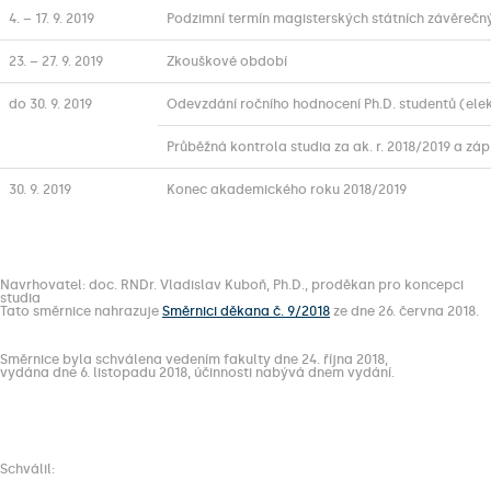
4. – 17. 9. 2019
Podzimní termín magisterských státních závěrečn
23. – 27. 9. 2019
Zkouškové období
do 30. 9. 2019
Odevzdání ročního hodnocení Ph.D. studentů (elekt
Průběžná kontrola studia za ak. r. 2018/2019 a záp
30. 9. 2019
Konec akademického roku 2018/2019
Navrhovatel: doc. RNDr. Vladislav Kuboň, Ph.D., proděkan pro koncepci
studia
Tato směrnice nahrazuje
Směrnici děkana č. 9/2018
ze dne 26. června 2018.
Směrnice byla schválena vedením fakulty dne 24. října 2018,
vydána dne 6. listopadu 2018, účinnosti nabývá dnem vydání.
Schválil: