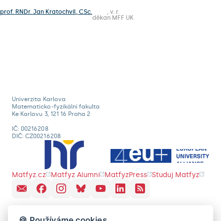
prof. RNDr. Jan Kratochvíl, CSc.
, v. r.
děkan MFF UK
Univerzita Karlova
Matematicko-fyzikální fakulta
Ke Karlovu 3, 121 16 Praha 2
IČ: 00216208
DIČ: CZ00216208
Matfyz.cz
Matfyz Alumni
MatfyzPress
Studuj Matfyz
🍪 Používáme cookies