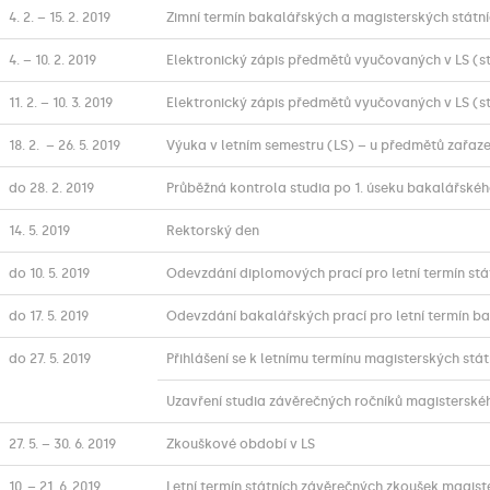
4. 2. – 15. 2. 2019
Zimní termín bakalářských a magisterských státn
4. – 10. 2. 2019
Elektronický zápis předmětů vyučovaných v LS (st
11. 2. – 10. 3. 2019
Elektronický zápis předmětů vyučovaných v LS (st
18. 2. – 26. 5. 2019
Výuka v letním semestru (LS) – u předmětů zařazen
do 28. 2. 2019
Průběžná kontrola studia po 1. úseku bakalářskéh
14. 5. 2019
Rektorský den
do 10. 5. 2019
Odevzdání diplomových prací pro letní termín st
do 17. 5. 2019
Odevzdání bakalářských prací pro letní termín b
do 27. 5. 2019
Přihlášení se k letnímu termínu magisterských st
Uzavření studia závěrečných ročníků magisterskéh
27. 5. – 30. 6. 2019
Zkouškové období v LS
10. – 21. 6. 2019
Letní termín státních závěrečných zkoušek magist