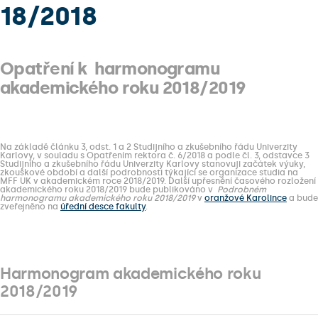
18/2018
Opatření k harmonogramu
akademického roku 2018/2019
Na základě článku 3, odst. 1 a 2 Studijního a zkušebního řádu Univerzity
Karlovy, v souladu s Opatřením rektora č. 6/2018 a podle čl. 3, odstavce 3
Studijního a zkušebního řádu Univerzity Karlovy stanovuji začátek výuky,
zkouškové období a další podrobnosti týkající se organizace studia na
MFF UK v akademickém roce 2018/2019. Další upřesnění časového rozložení
akademického roku 2018/2019 bude publikováno v
Podrobném
harmonogramu akademického roku 2018/2019
v
oranžové Karolince
a bude
zveřejněno na
úřední desce fakulty
.
Harmonogram akademického roku
2018/2019