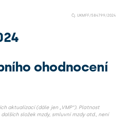
Čj. UKMFF/584799/2024
024
obního ohodnocení
ích aktualizací (dále jen „VMP“). Platnost
 dalších složek mzdy, smluvní mzdy atd., není