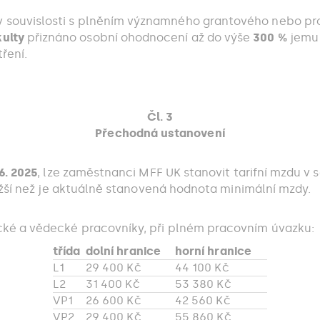
v souvislosti s plněním významného grantového nebo pr
ulty
přiznáno osobní ohodnocení až do výše
300 %
jemu 
ření.
Čl. 3
Přechodná ustanovení
6. 2025
, lze zaměstnanci MFF UK stanovit tarifní mzdu v 
ižší než je aktuálně stanovená hodnota minimální mzdy.
ické a vědecké pracovníky, při plném pracovním úvazku:
třída
dolní hranice
horní hranice
L1
29 400 Kč
44 100 Kč
L2
31 400 Kč
53 380 Kč
VP1
26 600 Kč
42 560 Kč
VP2
29 400 Kč
55 860 Kč