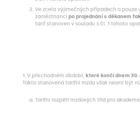
Ve zcela výjimečných případech a pouze 
zaměstnanci
po projednání s děkanem fak
tarif stanoven v souladu s čl. 1 tohoto opat
1. V přechodném období,
které končí dnem 30. 
Takto stanovená tarifní mzda však nesmí být n
Tarifní rozpětí mzdových tříd pro akadem