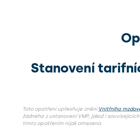
Op
Stanovení tarifn
Toto opatření upřesňuje znění
Vnitřního mzdové
žádného z ustanovení VMP, jakož i souvisejících
tímto opatřením nijak omezena.