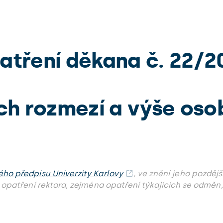
atření děkana č. 22/2
ích rozmezí a výše os
ho předpisu Univerzity Karlovy
, ve znění jeho pozdějš
 opatření rektora, zejména opatření týkajících se odměn,