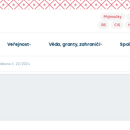
Přijímačky
SIS
CIS
Veřejnost
Věda, granty, zahraničí
Spo
děkana č. 22/2024