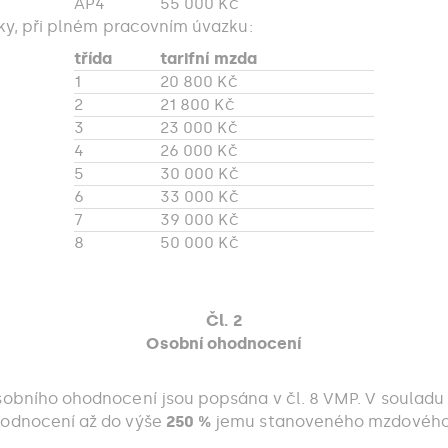
AP4
55 000 Kč
ky, při plném pracovním úvazku:
třída
tarifní mzda
1
20 800 Kč
2
21 800 Kč
3
23 000 Kč
4
26 000 Kč
5
30 000 Kč
6
33 000 Kč
7
39 000 Kč
8
50 000 Kč
Čl. 2
Osobní ohodnocení
obního ohodnocení jsou popsána v čl. 8 VMP. V souladu s
hodnocení až do výše
250 %
jemu stanoveného mzdového ta