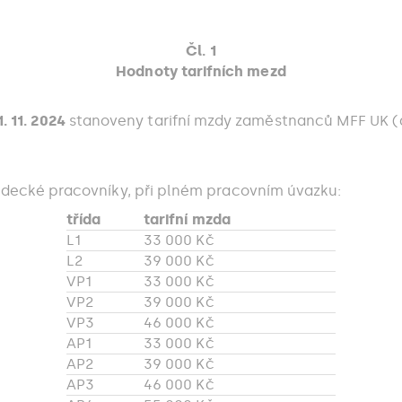
Čl. 1
Hodnoty tarifních mezd
1. 11. 2024
stanoveny tarifní mzdy zaměstnanců MFF UK (dál
ědecké pracovníky, při plném pracovním úvazku:
třída
tarifní mzda
L1
33 000 Kč
L2
39 000 Kč
VP1
33 000 Kč
VP2
39 000 Kč
VP3
46 000 Kč
AP1
33 000 Kč
AP2
39 000 Kč
AP3
46 000 Kč