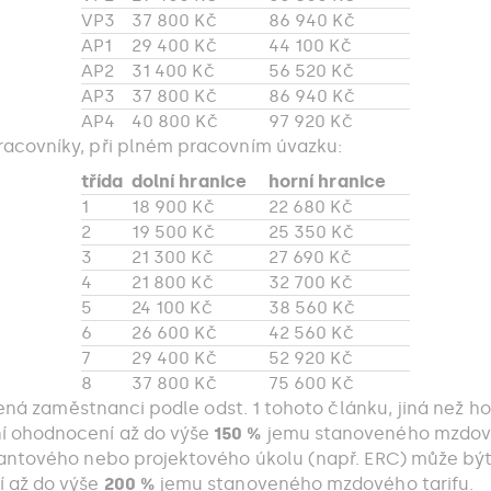
VP3
37 800 Kč
86 940 Kč
AP1
29 400 Kč
44 100 Kč
AP2
31 400 Kč
56 520 Kč
AP3
37 800 Kč
86 940 Kč
AP4
40 800 Kč
97 920 Kč
 pracovníky, při plném pracovním úvazku:
třída
dolní hranice
horní hranice
1
18 900 Kč
22 680 Kč
2
19 500 Kč
25 350 Kč
3
21 300 Kč
27 690 Kč
4
21 800 Kč
32 700 Kč
5
24 100 Kč
38 560 Kč
6
26 600 Kč
42 560 Kč
7
29 400 Kč
52 920 Kč
8
37 800 Kč
75 600 Kč
vená zaměstnanci podle odst. 1 tohoto článku, jiná než ho
í ohodnocení až do výše
150 %
jemu stanoveného mzdovéh
rantového nebo projektového úkolu (např. ERC) může b
í až do výše
200 %
jemu stanoveného mzdového tarifu.