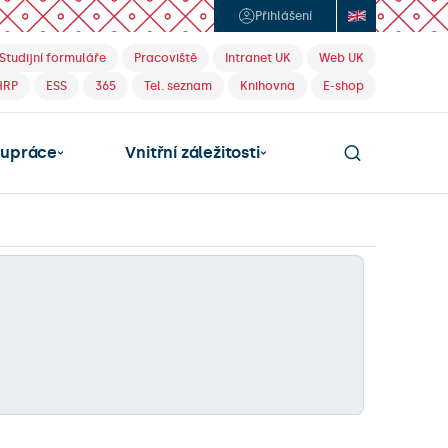
Přihlášení
Studijní formuláře
Pracoviště
Intranet UK
Web UK
HRP
ESS
365
Tel. seznam
Knihovna
E-shop
lupráce
Vnitřní záležitosti