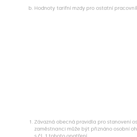
Hodnoty tarifní mzdy pro ostatní pracovní
Závazná obecná pravidla pro stanovení os
zaměstnanci může být přiznáno osobní o
s čl. 1 tohoto opatření.