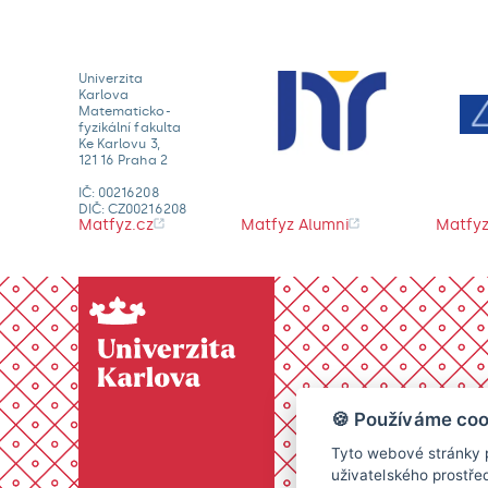
Univerzita
Karlova
Matematicko-
fyzikální fakulta
Ke Karlovu 3,
121 16 Praha 2
IČ: 00216208
DIČ: CZ00216208
Matfyz.cz
Matfyz Alumni
Matfyz
🍪 Používáme coo
Tyto webové stránky p
uživatelského prostře