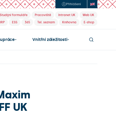
Přihlášení
Studijní formuláře
Pracoviště
Intranet UK
Web UK
HRP
ESS
365
Tel. seznam
Knihovna
E-shop
lupráce
Vnitřní záležitosti
 Maxim
FF UK