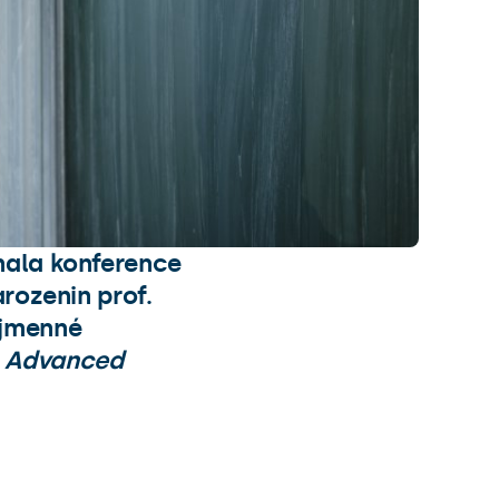
nala konference
arozenin prof.
ojmenné
n Advanced