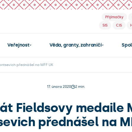
Přijímačky
SIS
CIS
Veřejnost
Věda, granty, zahraničí
Spo
ontsevich přednášel na MFF UK
17. února 2020
2 min.
át Fieldsovy medaile
sevich přednášel na M