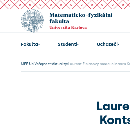
Fakulta
Studenti
Uchazeči
MFF UK
Veřejnost
Aktuality
Laureát Fieldsovy medaile Maxim K
Laure
Kont