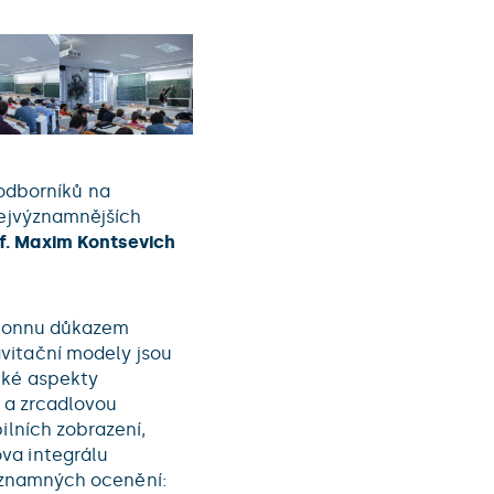
odborníků na
nejvýznamnějších
f. Maxim Kontsevich
v Bonnu důkazem
vitační modely jsou
cké aspekty
i a zrcadlovou
ilních zobrazení,
va integrálu
 významných ocenění: