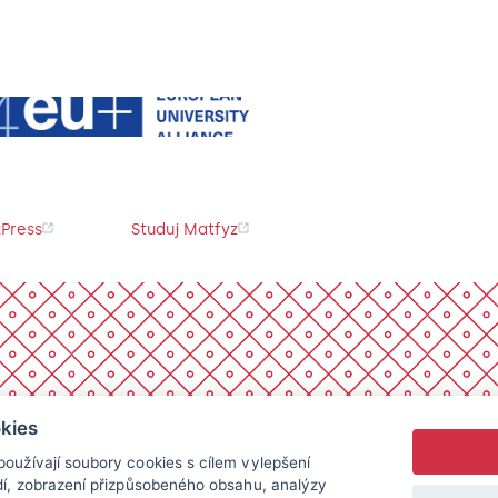
Press
Studuj Matfyz
kies
oužívají soubory cookies s cílem vylepšení
dí, zobrazení přizpůsobeného obsahu, analýzy