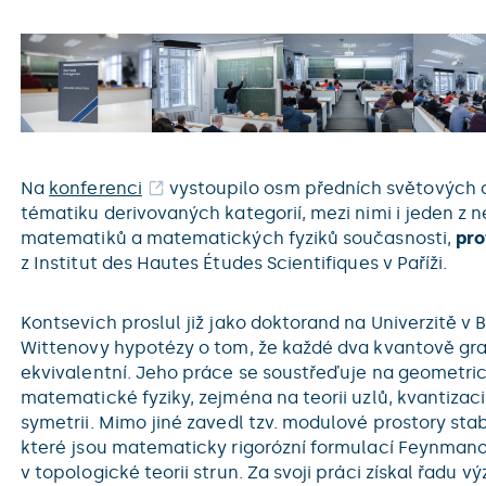
Na
konferenci
vystoupilo osm předních světových 
tématiku derivovaných kategorií, mezi nimi i jeden z 
matematiků a matematických fyziků současnosti,
pro
z Institut des Hautes Études Scientifiques v Paříži.
Kontsevich proslul již jako doktorand na Univerzitě 
Wittenovy hypotézy o tom, že každé dva kvantově gra
ekvivalentní. Jeho práce se soustřeďuje na geometri
matematické fyziky, zejména na teorii uzlů, kvantizac
symetrii. Mimo jiné zavedl tzv. modulové prostory stab
které jsou matematicky rigorózní formulací Feynmano
v topologické teorii strun. Za svoji práci získal řadu