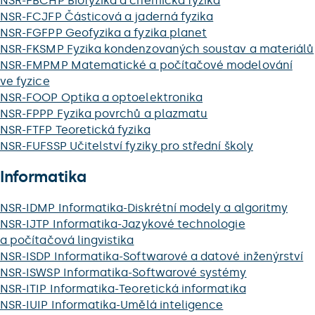
NSR-FBCHP Biofyzika a chemická fyzika
NSR-FCJFP Částicová a jaderná fyzika
NSR-FGFPP Geofyzika a fyzika planet
NSR-FKSMP Fyzika kondenzovaných soustav a materiálů
NSR-FMPMP Matematické a počítačové modelování
ve fyzice
NSR-FOOP Optika a optoelektronika
NSR-FPPP Fyzika povrchů a plazmatu
NSR-FTFP Teoretická fyzika
NSR-FUFSSP Učitelství fyziky pro střední školy
Informatika
NSR-IDMP Informatika-Diskrétní modely a algoritmy
NSR-IJTP Informatika-Jazykové technologie
a počítačová lingvistika
NSR-ISDP Informatika-Softwarové a datové inženýrství
NSR-ISWSP Informatika-Softwarové systémy
NSR-ITIP Informatika-Teoretická informatika
NSR-IUIP Informatika-Umělá inteligence