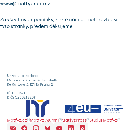
www@matfyz.cuni.cz
.
Za všechny připomínky, které nám pomohou zlepšit
tyto stránky, předem děkujeme.
Univerzita Karlova
Matematicko-fyzikální fakulta
Ke Karlovu 3, 121 16 Praha 2
IČ: 00216208
DIČ: CZ00216208
Matfyz.cz
Matfyz Alumni
MatfyzPress
Studuj Matfyz