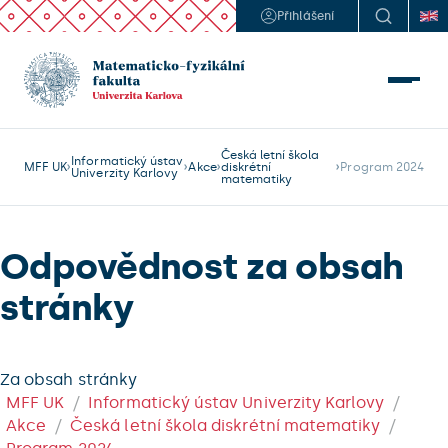
Přihlášení
Česká letní škola
Informatický ústav
MFF UK
Akce
diskrétní
Program 2024
Univerzity Karlovy
matematiky
Odpovědnost za obsah
stránky
Za obsah stránky
MFF UK
Informatický ústav Univerzity Karlovy
Akce
Česká letní škola diskrétní matematiky