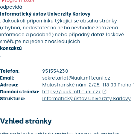
Program 2024
odpovídá
Informatický ústav Univerzity Karlovy
. Jakoukoli připomínku týkající se obsahu stránky
(chybná, nedostatečná nebo nevhodně zařazená
informace a podobně) nebo případný dotaz laskavě
směřujte na jeden z následujících
kontaktů
:
Telefon:
951554230
Email:
sekretariat@iuuk.mff.cuni.cz
Adresa:
Malostranské nám. 2/25, 118 00 Praha 
Domácí stránka:
https://iuuk.mff.cuni.cz/
Struktura:
Informatický ústav Univerzity Karlovy
Vzhled stránky