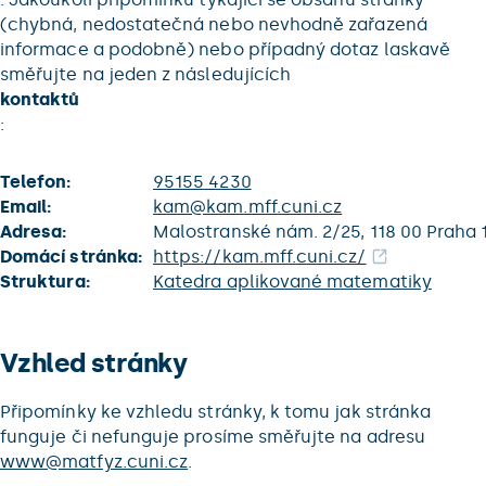
(chybná, nedostatečná nebo nevhodně zařazená
informace a podobně) nebo případný dotaz laskavě
směřujte na jeden z následujících
kontaktů
:
Telefon:
95155 4230
Email:
kam@kam.mff.cuni.cz
Adresa:
Malostranské nám. 2/25, 118 00 Praha 
Domácí stránka:
https://kam.mff.cuni.cz/
Struktura:
Katedra aplikované matematiky
Vzhled stránky
Připomínky ke vzhledu stránky, k tomu jak stránka
funguje či nefunguje prosíme směřujte na adresu
www@matfyz.cuni.cz
.