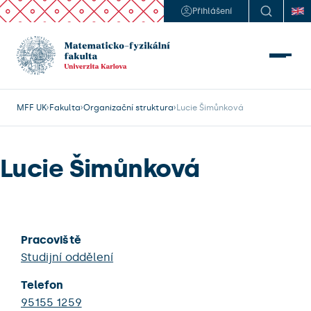
Přihlášení
MFF UK
Fakulta
Organizační struktura
Lucie Šimůnková
Lucie Šimůnková
Pracoviště
Studijní oddělení
Telefon
95155 1259