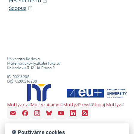
ResearcherID
Scopus
Univerzita Karlova
Matematicko-fyzikální fakulta
Ke Karlovu 3, 121 16 Praha 2
IČ: 00216208
DIČ: CZ00216208
Matfyz.cz
Matfyz Alumni
MatfyzPress
Studuj Matfyz
🍪 Používáme cookies