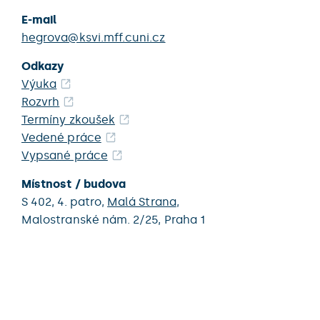
E-mail
hegrova@ksvi.mff.cuni.cz
Odkazy
Výuka
Rozvrh
Termíny zkoušek
Vedené práce
Vypsané práce
Místnost / budova
S 402,
4. patro,
Malá Strana
,
Malostranské nám. 2/25,
Praha 1