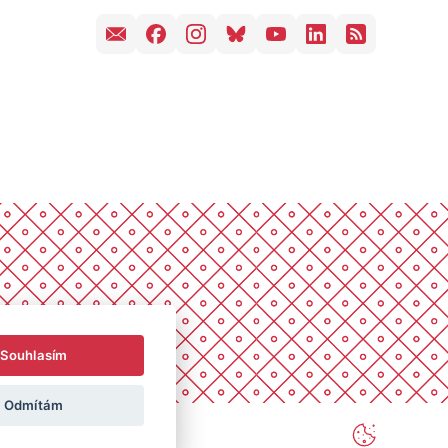
Souhlasím
Odmítám