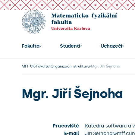
Fakulta
Studenti
Uchazeči
MFF UK
Fakulta
Organizační struktura
Mgr. Jiří Šejnoha
Mgr. Jiří Šejnoha
Pracoviště
Katedra softwaru a v
E-mail
Jiri.Sejnoha@mff.cun