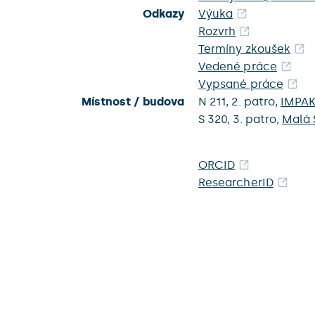
Odkazy
Výuka
Rozvrh
Termíny zkoušek
Vedené práce
Vypsané práce
Místnost / budova
N 211,
2. patro,
IMPAK
S 320,
3. patro,
Malá 
ORCID
ResearcherID